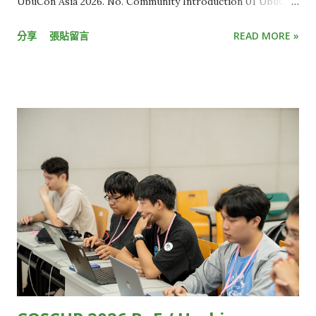
UbuCon Asia 2026. No. Community Introduction 01 UbuCon
Asia HackMD 02 Ubuntu Community & Ubuntu-TW
分享
張貼留言
READ MORE »
HackMD 03 Cloud Native Taiwan User Group x WasmEdge
HackMD 04 Automotive Grade Linux HackMD 05 Ruby
Taiwan HackMD 06 Wikimedia Movement in AI Era HackMD
07 t2linux HackMD 08 Twinkle AI HackMD 09 Taiwan JVM
Team HackMD 10 Interledger Foundation HackMD 11
SITCON Student Information Technology Conference
HackMD 12 OpenEverest HackMD 13 WordPress Taiwan
Community HackMD 14 OSPN (Open Source People
Network) Japan HackMD 15 GolangTW HackMD 16
opencocon distribution HackMD 17 Open Culture
Foundation HackMD 18 GDG TW (Google Developers
Groups Taiwan) HackMD 19 FediDev KR & FediLUG (Japan)
HackMD 20 Blockchain and Distributed Ledger HackMD 21
Open-EP (E-Paper) Community HackMD 22 FOSS for All