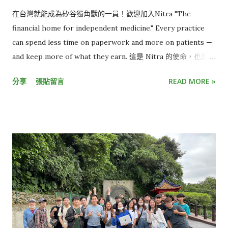
在台灣就能成為矽谷獨角獸的一員！歡迎加入Nitra "The
financial home for independent medicine." Every practice
can spend less time on paperwork and more on patients —
and keep more of what they earn. 這是 Nitra 的使命，也是我
們每天在做的事——用技術把繁瑣的財務與行政工作接管過來，
分享
張貼留言
READ MORE »
讓醫療院所把心力留給病患，也讓醫療人員留下更多屬於自己的
報酬。 我們是 Nitra Nitra 是專為美國醫療院所打造的 AI-
native 財務平台，整合財務管理、醫療採購與病患行政系統，建
立能自動化支付、採購、庫存管理、預約排程、保險資格驗證與
病患溝通等核心流程。 用數字說話（因為我們知道，開源社群不
吃畫大餅這一套） 「新創」這兩個字常常讓人聯想到燒錢、畫大
餅。所以與其講故事，我們更想直接把數字攤開來： 累計募資
1.87 億美元（約新台幣 59.8 億元） 年化營收（ARR）從 400 萬
美元（約新台幣 1.3 億元）成長到超過 3,300 萬美元（約新台幣
10.6 億元） 2026 年目標：服務診所數突破 3,000 家、ARR 達
1.5 億美元、年化交易額（TPV）達 40 億美元 這些數字背後代表