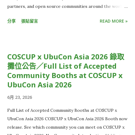
2026/08/14 上午 11 點 59 分 📄報名方式：請至「 報名系統 」
partners, and open source communities around the world.
註冊會員，並於截止報名日前，填寫並檢查無誤後，即可送件。
As MySQL continues to evolve, the MySQL Community is
分享
張貼留言
READ MORE »
🔔特別提醒：本獎項無需報名費與審查費，亦無需獲獎後贊助或
entering a new phase: one focused on innovation, while
入會，鼓勵所有有志推動IT價值的企業與人才踴躍參與！ IMA協
also providing transparency, and deeper participation and
會誠摯邀請您共襄盛舉，一起打造對IT人才更友善的生態環境，
collaboration. Transparency remains important, but
並促進台灣產業的創新升...
participation and contribution is what turns feedback into
COSCUP x UbuCon Asia 2026 錄取
action. That is why Oracle and the MySQL Community are
攤位公告／Full List of Accepted
working on new ways to make it easier for developers,
Community Booths at COSCUP x
users, and contributors to share ideas, discuss technical
proposals, follow the roadmap, and help shape the future
UbuCon Asia 2026
direction of MySQL. A New Era of MySQL Community
6月 23, 2026
Engagement MySQL’s 30-year milestone has become more
than a celebration. It has also been an opportunity to
Full List of Accepted Community Booths at COSCUP x
define a renewed approach to community collaboration,
UbuCon Asia 2026 COSCUP x UbuCon Asia 2026 Booth now
innovation, and participation. As described in the February
release. See which community you can meet on COSCUP x
New Era of MySQL Commu...