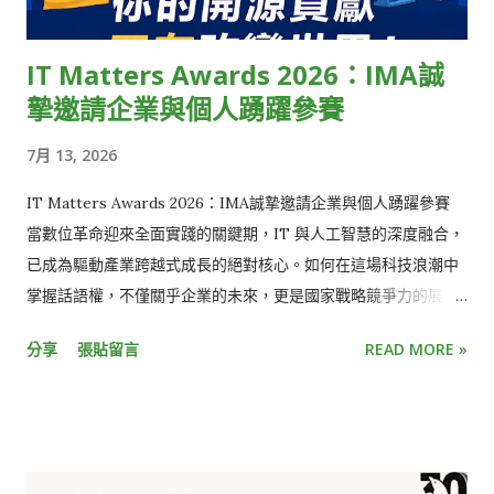
尋覓的稀有夥伴： 熱血代碼狂客： 熱愛寫程式、對新工具與新觀
念有強烈飢餓感。 人形 Linter： 對 Code 有極度潔癖，開發過
IT Matters Awards 2026：IMA誠
程不寫測試會渾身不對勁。 自動化推崇者： 對系統穩定有使命
摯邀請企業與個人踴躍參賽
感，「絕不用生命監控系統」，專門用自動化程式碼消滅重複的
苦工。 🏔️【登頂傳送門】 高山上的空氣很新鮮，挑戰很大，成
7月 13, 2026
就感更滿。如果你也對金融科技充滿熱情，不想只當個旁觀者，
現在就收拾你的裝備，加入我們的攀登隊伍吧！ 👇 點擊連結，遞
IT Matters Awards 2026：IMA誠摯邀請企業與個人踴躍參賽
出你的登山申請書 👇
當數位革命迎來全面實踐的關鍵期，IT 與人工智慧的深度融合，
https://recruit.esunbank.com.tw/Recruit/EliteDetail?
已成為驅動產業跨越式成長的絕對核心。如何在這場科技浪潮中
eliteItemID=39
掌握話語權，不僅關乎企業的未來，更是國家戰略競爭力的展
現。 2023年，在數位產業署的指導下，由 IMA資訊經理人協會
分享
張貼留言
READ MORE »
發起【IT Matters Awards】，首創以「IT人才友善職場」為核
心公開表彰「最佳IT雇主」獎項，並逐步擴展至「數位轉型」、
「社會影響力」等面向，逐步成為連結政府、產業與社會的重要
平台。 2026年，IT Matters Awards（ 獎項官網 ）邁入第四
屆，並與《天下雜誌》「未來城市@天下」共同舉辦，持續發掘