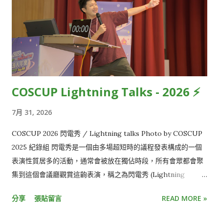
務提供穩固的基礎設施。 生成式 AI 應用 ：打造 AI 架構師團隊
「Smart Archie」，透過多代理（Multi-Agent）架構優化雲端
設計、分析與交付流程，展現 AI 在金融領域的智慧賦能。 數據
工程與 MLOps ：運用開源技術建構高效數據管線與 MLOps 平
台，確保數據品質與模型訓練效率，為 AI 應用提供強大支撐。
資安治理與 DevSecOps ：將 DevSecOps 理念融入開發流程，
COSCUP Lightning Talks - 2026 ⚡️
透過開源工具強化軟體供應鏈安全，並推動 SBOM 管理以確保組
件透明可溯。 🌟 將開源精神內化為企業 DNA 開源不僅是技術，
7月 31, 2026
更是一種文化。國泰金控深信，開放、分享、協作的精神是推動
內部創新的重要動力。為此，我們持續深耕內部開源文化，鼓勵
COSCUP 2026 閃電秀 / Lightning talks Photo by COSCUP
跨團隊的技術與知識交流： 開源議題小聚 ：定期舉辦內部技術分
2025 紀錄組 閃電秀是一個由多場超短時的議程發表構成的一個
享，鼓勵同仁交流專案經驗與技術挑戰，激發創新思維。 完善治
表演性質居多的活動，通常會被放在獨佔時段，所有會眾都會聚
理框架 ：逐步完善內部開源治理框架，建立集團規範與流程，確
集到這個會議廳觀賞這齣表演，稱之為閃電秀 (Lightning
保開源技術在合規且安全的環境下導入，提升整體開發效率與品
Talks)。 今年的閃電秀將於 2026 Aug 09 週日的下午 16:15 -
分享
張貼留言
READ MORE »
質。 人才培育與交流 ：提供系統性培訓，並鼓勵同仁參與外部社
17:00 在 RB105 議程軌開講。 本次閃電秀的參加規則如下: 每個
群，將國泰的實踐經驗與全球開發者深度互動，形成正向循環。
講題 3 分鐘，時間一到就會立刻切掉您的畫面，並邀請觀眾拍手