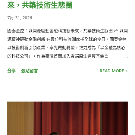
來，共築技術生態圈
7月 31, 2026
國泰金控：以開源驅動金融科技新未來，共築技術生態圈 🌱 以開
源精神驅動金融創新 在數位科技浪潮席捲全球的今日，國泰金控
以技術創新引領產業、率先啟動轉型，致力成為「以金融為核心
的科技公司」。作為臺灣首間加入雲端原生運算基金會
（CNCF）的金融業會員，國泰積極擁抱開放原始碼（Open
分享
張貼留言
READ MORE »
Source）的核心精神，參與國內外社群、並致力於支持開源文化
的持續推進。透過「雲端優先」與「開源」雙軸策略，我們不斷
強化集團技術韌性，勾勒穩健且開放的金融科技藍圖。 🗺️ 我們
的技術版圖：從「雲端優先」到「智慧賦能」 國泰金控堅信，開
源帶來的透明與協作能有效提升系統韌性並加速創新。我們堅定
推行「雲端優先」與「開源雙軸策略」，將開源技術深度整合於
金融服務中： 雲原生架構深化 ：運用 Kubernetes、Helm、
Argo CD 等工具，實現微服務的彈性部署與高效管理，為金融服