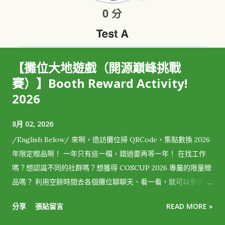
【攤位大地遊戲（開源巔峰挑戰
賽）】Booth Reward Activity!
2026
8月 02, 2026
/English Below/ 來啊，造訪攤位掃 QRCode，集點數換 2026
年限定贈品啊！ 一年只有這一檔，錯過要再等一年！ 在找工作
嗎？想認識不同的社群嗎？想獲得 COSCUP 2026 專屬的限量贈
品嗎？ 利用空餘時間去各個攤位聊聊天、看一看，就可以參與大
地遊戲拿獎品喲！ 大地遊戲怎麼玩：​​ （歡迎順路參與 COSCUP
分享
張貼留言
READ MORE »
x UbuCon Asia 預先登記，推倒售票亭啟動 ），至活動現場出示
報名 QR code 即可登錄兌換紀念品點數，並下載與登入 OPass