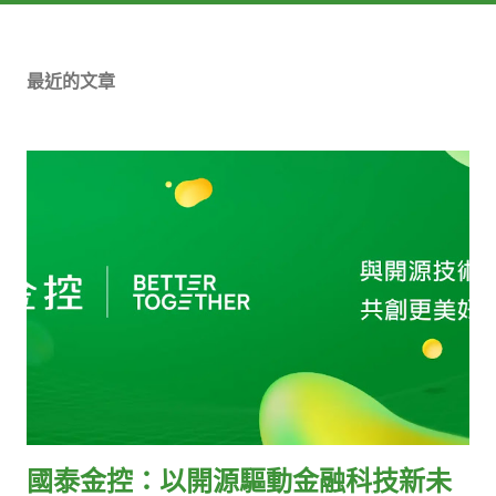
App 。 前往 TR 309、312、409-1 逛各攤位。 在攤位前打開
OPass 的「我的票卷」，秀出 OPass QRcode 讓攤位人員掃描
最近的文章
取得點數。 到 TR 413-1 與 TR 413-2 教室外的走廊「紀念品攤
位」兌換贈品，數量有限！ 造訪每個攤位掃描後，可獲得數點，
今年有 40 攤。 造訪每個議程教室掃描後，可獲得數點，今年有
25 間議程教室。 擔任講者，可享福利數點（請以收到的登入連
結進入，每名講者限領取乙次）。 今年的紀念品除了可以現金購
買，也可以用點數兌換呦！ ≡≡≡≡ 集點方法 ≡≡≡≡ 上方每ㄧ個方
框，都是ㄧ個攤位或者ㄧ個小任務，每當你造訪完成任務後，即
可打開「我的票券」中顯示你的 QRcode 給關主獲取點數，您可
以在上方看到您的戰果點數。當您心滿意足準備離開大會會場
前，記得到下述地方將您的點數兌換成滿滿的回憶！ ≡≡≡ 點數兌
換處 ≡≡≡ 【TR 413-1 與 TR 413-2 教室外走廊：紀念品攤位】 1
點即是 1 元，您可以在大會攤位上購置各種精美紀念品，包含運
動涼感毛巾與伸縮扣證件套！ ≡≡≡ 點數兌換規則 ≡≡≡ 您可以於
國泰金控：以開源驅動金融科技新未
【紀念品攤位】旁的點數兌換區把點數...