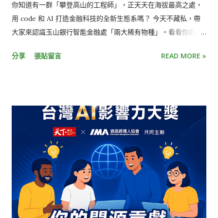
會發生，要在規模下維持準確率與妥善率，可觀測性至關重要：
你知道有一群「攀登高山的工程師」，正天天在海拔最高之處，
逐店、逐裝置追蹤系統健康狀態，主動偵測並自動處置異常，是
用 code 和 AI 打造金融科技的全新生態系嗎？ 今天不藏私，帶
需要長期投入的系統工程。 關於我們 Berry AI 於 2019 年自上市
大家來認識玉山銀行智能金融處「兩大稀有物種」。看看你的
公司飛捷科技獨立，兼具新創的敏捷，以及母公司在硬體與資金
DNA，最適合加入哪一個陣營，跟我們一起登頂！ 🐻 物種一：
分享
張貼留言
READ MORE »
上的支持。2022 年在美國啟動試營運，2025 年簽訂炸雞連鎖
【智能應用中心】 生態習性： 擅長將 AI 願景化為現實，用 GAI
Zaxby's 的全品牌導入合約（近千家門市），2026 年 5 月再宣布
結合知識圖譜、智能理財與語音客服等等，讓金融服務更貼近生
與破千間門市的 Culver's 全品牌合作。目前 Berry AI 是全美
活；並從海量資料中挖掘隱藏模式，建立防詐與金融推薦系統，
QSR 產業部署最廣的 Vision AI 系統，導入速度仍在加快，2025
更是將服務「地轉雲」的戰略先鋒。 🔍 正在尋覓的稀有夥伴：
年營收首度突破億元、年增近兩倍...
AI 專案經理 (PM)： 具備將複雜 AI 願景轉化為清晰里程碑的超
能力，熱衷跨部門協調、推進專案順利落地。 機器學習 / AI 工
程師： 看到金融大數據就眼睛發亮、能建立精確預測模型，且對
「地端遷雲端」的架構挑戰躍躍欲試的破風手。 🐱物種二：【智
能系統中心】 生態習性： 智金高山的最強後盾。專注於 ML 架
構設計與平台建置，全面掌握 CI/CD、Data ETL 與自動化監
控。主要技能： K8S, ArgoCD, Airflow, PostgreSQL, MinIO,
EFK, MLflow, Cloud (GCP/AWS/Azure) 等尖端工具。 🔍 正在