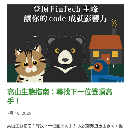
統，中間隔著四道關卡。 挑戰一：未曾見的場景，也必須維持準
確率 攝影機的架設高度、角度、車道幾何，每家門市都不同，光
線與天氣也持續變化。在單一門市的高準確率，不代表在其餘的
數百家門市同樣成立。逐店手動調參不可規模化，因此重點落在
資料品質與評估方法。如何對未見過的場景維持穩定泛化，是我
們投入最深、也仍在持續解決的問題。 挑戰二：在運算資源有限
的邊緣裝置上做即時推理 在雲端能運行，與在算力與功耗受限的
邊緣裝置上即時完成推論，是截然不同的工程。模型量化與壓
縮、吞吐與延遲的取捨、影像串流的接取與解碼、程序記憶體的
配置與壓縮，每一項優化都至關重要。 挑戰三：把上百萬筆事
件，變成可靠的每日報表 破千家門市每天產生上百萬筆事件，記
高山生態指南：尋找下一位登頂高
錄每一台車的進場、排隊、取餐、離場。要將它們即時轉化為上
手！
千份準確的報表，需處理高吞吐的事件接取、亂序與遲到事件的
補正，以及可重現、跨店一致的彙整邏輯。 挑戰四：上千套 AI
7月 18, 2026
系統，要每天都準確運作、穩定運行 上千台物聯網電腦與攝影機
遍佈全美各地。硬體故障、網路中斷、攝影機失焦或視角偏移都
高山生態指南：尋找下一位登頂高手！ 大家都知道玉山很高，但