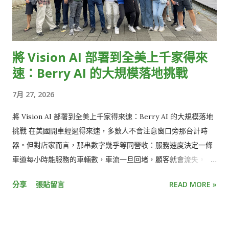
的是，Nitra 有紮實的營收成長與受市場認可的客戶/投資人基礎
——我們並不甘於現況，持續擴編團隊和產品線，打造獨角獸
（Unicorn），甚至是十角獸（Decacorn）為目標。 Nitra
將 Vision AI 部署到全美上千家得來
Taiwan：產品研發的主力 Nitra 從創立初期就決定把核心研發放
速：Berry AI 的大規模落地挑戰
在台灣，而不是把台灣團隊當成「海外分部」。過去半年，Nitra
Taiwan 的團隊規模成長超過一倍，成員橫跨軟體工程師、設計
7月 27, 2026
師與產品經理，主導公司絕大多數的產品開發工作——從後端系
統、前端體驗到內部工具，都是台灣團隊在第一線推進。 團隊怎
將 Vision AI 部署到全美上千家得來速：Berry AI 的大規模落地
麼工作？我們鼓勵大家放手嘗試各種 AI 工具，token 額度不設
挑戰 在美國開車經過得來速，多數人不會注意窗口旁那台計時
上限——甚至有人一個月用掉的 AI token 費用超過自己的薪水
器。但對店家而言，那串數字幾乎等同營收：服務速度決定一條
（我們沒有制止他，這正是我們想要的實驗精神）。能不能用新
車道每小時能服務的車輛數，車流一旦回堵，顧客就會流失。
工具把事情做得更快更好，比「有沒有先申請預算」重要多了。
Berry AI（華捷智能）以 Vision AI 量測得來速各環節的耗時、
分享
張貼留言
READ MORE »
為什麼贊助 COSCUP？ 開源的核心精神——開放、協...
定位流程瓶頸，再將數據轉化為店長可即時使用的判斷依據：哪
個環節最慢、人力該如何調配。 這件事乍看只是個計時器。但一
個能做出 demo 的模型，和一個讓上千家門市每天賴以決策的系