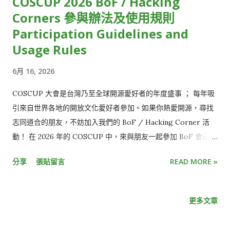
COSCUP 2026 BoF / Hacking
HackMD 23 ...
Corners 參與辦法及使用規則
Participation Guidelines and
Usage Rules
6月 16, 2026
COSCUP 大會是台灣乃至全球開源愛好者的年度盛事 ； 每年吸
引來自世界各地的開放文化愛好者參加。如果你熱愛開源，尋找
志同道合的朋友，不妨加入我們的 BoF / Hacking Corner 活
動！ 在 2026 年的 COSCUP 中，來與朋友一起參加 BoF 會議或
Hacking Corners 吧！ Meet friends at the BoF sessions or
分享
張貼留言
READ MORE »
Hacking corners of COSCUP 2026! BoF (Birds of Feather
flock together) 時間 / Time: Aug 8th and 9th, 10:00 - 16:00
活動場地 / Location: Room TR310-2 、 Room TR214 (Day1)
更多文章
想象一下，在一個充滿激情的房間裡，你與一群同樣狂熱的開源
愛好者圍坐一起，分享著那些只有“內行人”才懂的秘密。從未來