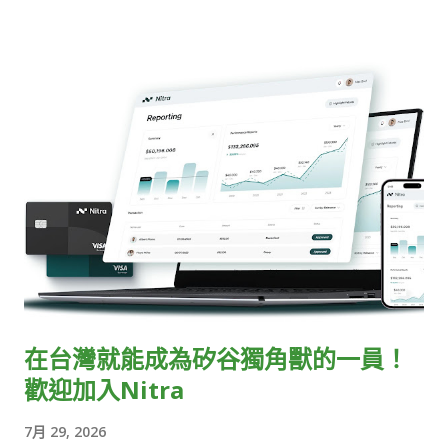
期待持續將開源精神內化為國泰金控的企業 DNA，打造更具彈
掌聲鼓勵。 歡迎將您想曝光的 Projects、Idea 或小議題在這裡
性、創新與協作力的技術團隊。 🚀 展望未來：攜手開創金融科技
跟大家分享! 應遵守 COSCUP 的 CoC 規則 的原則之下進行發表
新格局 2026 年，為國泰金控連續第二年支持 COSCUP 開源人
演說，主持人有權基於本規則的判斷將不適合的發表暫停，並向
年會。今年合作...
大家說明理由。 需要再時限內完成報名 敬請自備筆電(和 HDMI
轉接器)上台 需要提早一場議程 (在結束前) 到 Main Hall (RB105)
報到 沒有限制發表語言，但建議可以使用英文或中文，大部分的
現場觀眾能夠識別這兩種語言 *所有時區皆為 UTC+8 Lightning
Talks is an event featuring multiple short speeches or
presentations, typically held within an exclusive time slot.
All attendees gather in the main hall to watch the show.
This year, the Lightning talks is on Aug 09th from 16:15 -
17:00 (UCT+8) at Room RB105! Each talk is limited to 3
在台灣就能成為矽谷獨角獸的一員！
minutes. Once the time is up, your screen will be cut off
歡迎加入Nitra
immediately, and the audience will be invited to applaud and
show encouragement. You're welcome to share any
7月 29, 2026
projects, ideas, or small topics you...