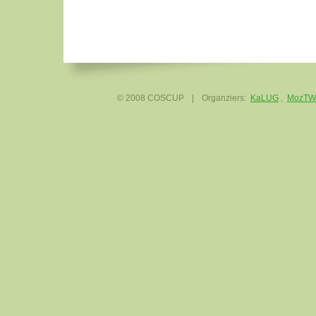
© 2008 COSCUP
|
Organziers:
KaLUG
,
MozTW