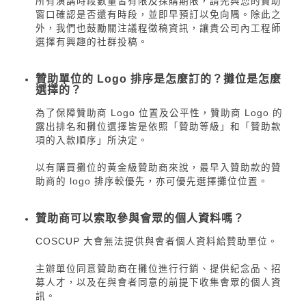
所有演講時段數量皆有限及採購期限，請先與您的贊助
窗口確認是否還有時段，並即早預訂以免向隅。除此之
外，我們也鼓勵關注議程徵稿資訊，讓貴公司內工程師
選擇有興趣的社群投稿。
贊助單位的 Logo 排序是怎麼訂的？攤位是怎麼
選擇的？
為了保障贊助商 Logo 位置及公平性，贊助商 Logo 的
露出排名和攤位選擇皆是依照「贊助等級」和「贊助款
項的入款順序」所決定。
以有購買攤位的黃金級贊助商來說，最早入贊助款的贊
助商的 logo 排序較優先，亦可優先選擇攤位位置。
贊助商可以索取參與會眾的個人資料嗎？
COSCUP 大會無法提供與會者個人資料給贊助單位。
主辦單位同意贊助商在攤位進行行銷、提供紀念品、招
募人才，以及在與會者同意的前提下收集會眾的個人資
訊。