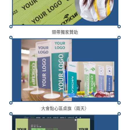
頸帶獨家贊助
大會點心區桌旗（兩天）