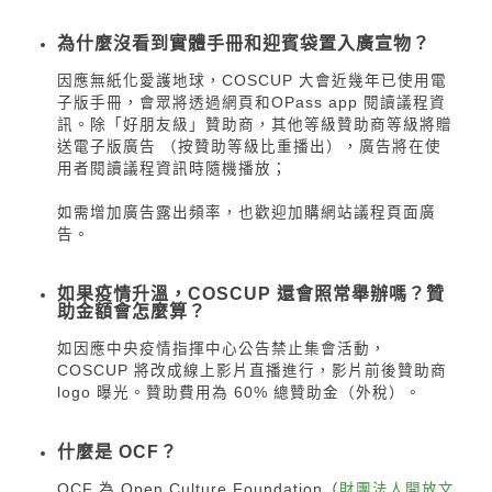
為什麼沒看到實體手冊和迎賓袋置入廣宣物？
因應無紙化愛護地球，COSCUP 大會近幾年已使用電
子版手冊，會眾將透過網頁和OPass app 閱讀議程資
訊。除「好朋友級」贊助商，其他等級贊助商等級將贈
送電子版廣告 （按贊助等級比重播出），廣告將在使
用者閱讀議程資訊時隨機播放；
如需增加廣告露出頻率，也歡迎加購網站議程頁面廣
告。
如果疫情升溫，COSCUP 還會照常舉辦嗎？贊
助金額會怎麼算？
如因應中央疫情指揮中心公告禁止集會活動，
COSCUP 將改成線上影片直播進行，影片前後贊助商
logo 曝光。贊助費用為 60% 總贊助金（外稅）。
什麼是 OCF？
OCF 為 Open Culture Foundation（
財團法人開放文