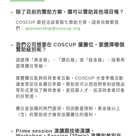
除了目前的贊助方案，還可以贊助其他項目嗎？
COSCUP 歡迎洽談客製化贊助方案，請來信聯繫我
們：
sponsorship@coscup.org
我們公司想要在 COSCUP 擺攤位，要選擇哪個
贊助級別呢？
請選擇「黃金級」、「鑽石級」或「鈦金級」，接著再
選擇攤位等級。
實體攤位能夠和與會者互動，COSCUP 也會準備活動
讓會眾前往各攤位參觀。贊助商可以透過問卷和送贈品
等形式更加了解與會者，是招募人才、加深與會者印象
的好管道。
攤位是加購的熱門選項，但因數量限制，黃金級以上
（含）的贊助商才擁有加購攤位的權利。
Prime session 演講跟技術演講、
Workshop、Session (30min) 演講的差別在