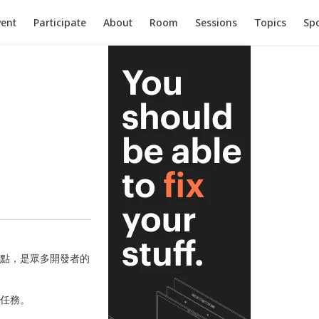
ation
vent
Participate
About
Room
Sessions
Topics
Sp
優點，是眾多開發者的
I 任務。