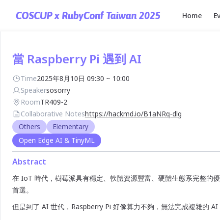
Main Navig
COSCUP x RubyConf Taiwan 2025
Home
E
Skip to content
當 Raspberry Pi 遇到 AI
Time
2025年8月10日 09:30 ~ 10:00
Speaker
sosorry
Room
TR409-2
Collaborative Notes
https://hackmd.io/B1aNRq-dlg
Others
Elementary
Open Edge AI & TinyML
Abstract
在 IoT 時代，樹莓派具有穩定、軟體資源豐富、硬體生態系完整的
首選。
但是到了 AI 世代，Raspberry Pi 好像算力不夠，無法完成複雜的 A