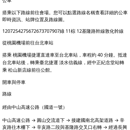
公車
搭乘以下路線前往會場。您可以點選路線名稱查看詳細的公車
即時資訊、站牌位置及路線圖。
1
207
254
275
672
673
707
907
綠 11
棕 12
基隆路幹線
敦化幹線
從桃園機場前往台北車站
搭乘
桃園機場捷運直達車至台北車站，車程約 40 分鐘。抵達
台北車站後，轉乘臺北捷運
淡水信義線，經中正紀念堂站轉
乘
松山新店線前往公館。
開車與停車
路線
經由中山高速公路（國道一號）
中山高速公路 → 圓山交流道下 → 接建國南北高架道路 → 辛
亥路往木柵下 → 辛亥路二段與基隆路交叉口右轉 → 經過長興