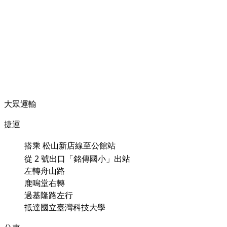
大眾運輸
捷運
搭乘
松山新店線至公館站
從 2 號出口「銘傳國小」出站
左轉舟山路
鹿鳴堂右轉
過基隆路左行
抵達國立臺灣科技大學