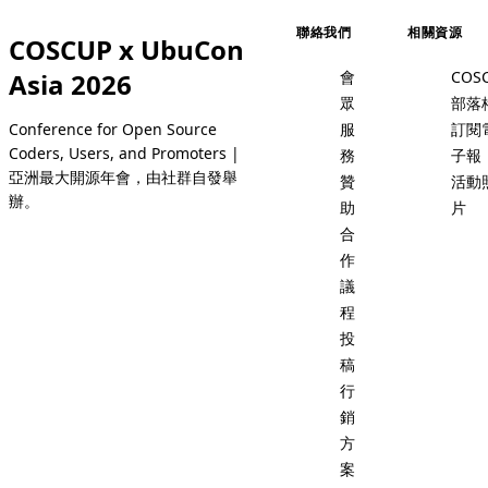
聯絡我們
相關資源
COSCUP x UbuCon
Asia 2026
會
COS
眾
部落
Conference for Open Source
服
訂閱
Coders, Users, and Promoters |
務
子報
亞洲最大開源年會，由社群自發舉
贊
活動
辦。
助
片
合
作
議
程
投
稿
行
銷
方
案