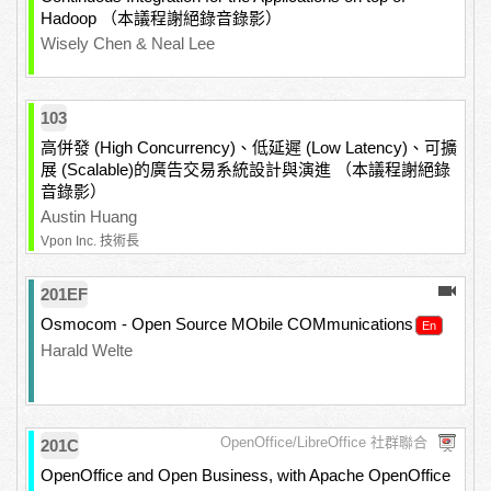
Hadoop （本議程謝絕錄音錄影）
Wisely Chen & Neal Lee
103
高併發 (High Concurrency)、低延遲 (Low Latency)、可擴
展 (Scalable)的廣告交易系統設計與演進 （本議程謝絕錄
音錄影）
Austin Huang
Vpon Inc. 技術長
201EF
Osmocom - Open Source MObile COMmunications
Harald Welte
OpenOffice/LibreOffice 社群聯合
201C
OpenOffice and Open Business, with Apache OpenOffice