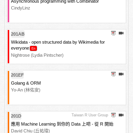
Asynchronous programming with Combinator
CindyLinz
201AB
Wikidata - open structured data by Wikimedia for
everyone
Nightrose (Lydia Pintscher)
201EF
Golang & ORM
Yo-An (林佑安)
Taiwan R User Group
201D
應用 Machine Learning 到你的 Data 上吧 - 從 R 開始
David Chiu (丘祐瑋)