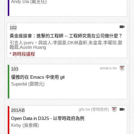
Andy Dai (戴克任)
102
黃金座談會：進擊的工程師 -- 工程師究竟在公司做什麼？
引言人:jserv，與談人:李國豪,DK林嘉軒,朱皇韋,李曜琮,鄭
翰霖,Austin Huang
* 跨時段議程
emacs.tw
103
優雅的在 Emacs 中使用 git
Superbil (鄭開元)
g0v.tw (零時政府)
201AB
Open Data in D3JS - 以零時政府為例
Kirby (吳泰輝)