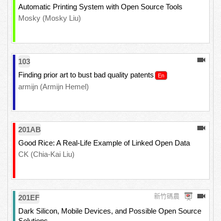
Automatic Printing System with Open Source Tools
Mosky (Mosky Liu)
103
Finding prior art to bust bad quality patents
armijn (Armijn Hemel)
201AB
Good Rice: A Real-Life Example of Linked Open Data
CK (Chia-Kai Liu)
新竹碼農
201EF
Dark Silicon, Mobile Devices, and Possible Open Source
Solutions