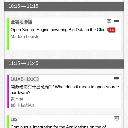
10:15 — 11:15
全場地聯播
Open Source Engine powering Big Data in the Cloud
Markku Lepisto
11:15 — 11:45
101AB+101CD
開源硬體有什麼意義? / What does it mean to open-source
hardware?
翟本喬
和沛科技總經理
102
Continuous Integration for the Applications on top of