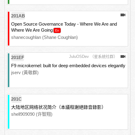
201AB
Open Source Governance Today - Where We Are and
Where We Are Going
shanecoughlan (Shane Coughlan)
JuluOSDev （星系統社群）
201EF
F9 microkernel: built for deep embedded devices elegantly
jserv (黃敬群)
201C
大陆地区网络状况简介（本議程謝絕錄音錄影）
shell909090 (许智翔)