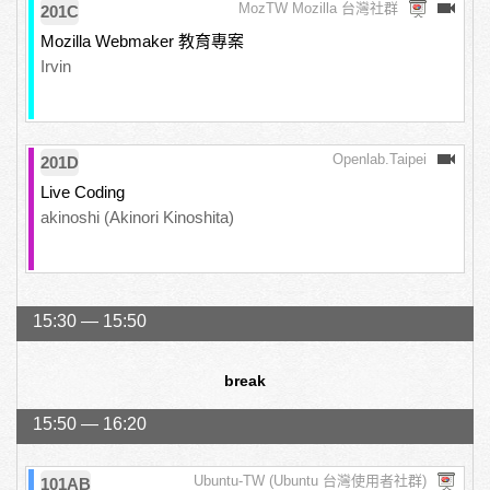
MozTW Mozilla 台灣社群
201C
Mozilla Webmaker 教育專案
Irvin
Openlab.Taipei
201D
Live Coding
akinoshi (Akinori Kinoshita)
15:30 — 15:50
break
15:50 — 16:20
Ubuntu-TW (Ubuntu 台灣使用者社群)
101AB