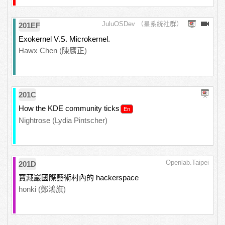
JuluOSDev （星系統社群）
201EF
Exokernel V.S. Microkernel.
Hawx Chen (陳膺正)
201C
How the KDE community ticks
Nightrose (Lydia Pintscher)
Openlab.Taipei
201D
寶藏巖國際藝術村內的 hackerspace
honki (鄭鴻旗)