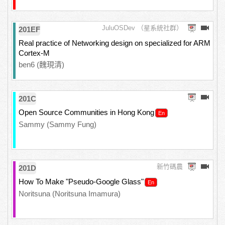
JuluOSDev （星系統社群）
201EF
Real practice of Networking design on specialized for ARM
Cortex-M
ben6 (魏現清)
201C
Open Source Communities in Hong Kong
Sammy (Sammy Fung)
新竹碼農
201D
How To Make "Pseudo-Google Glass"
Noritsuna (Noritsuna Imamura)