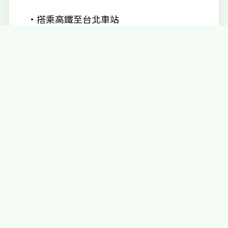
・搭乘高鐵至台北車站
進入接機大廳後，前往 B1 搭乘『桃園機場
捷運 - 普通車』至高鐵桃園站，搭乘高鐵至
台北車站；或
進入接機大廳後，前往客運購票處，搭乘
『統聯 705 接駁巴士』，抵達高鐵桃園
站，換乘高鐵至台北車站。
鈦金級贊助