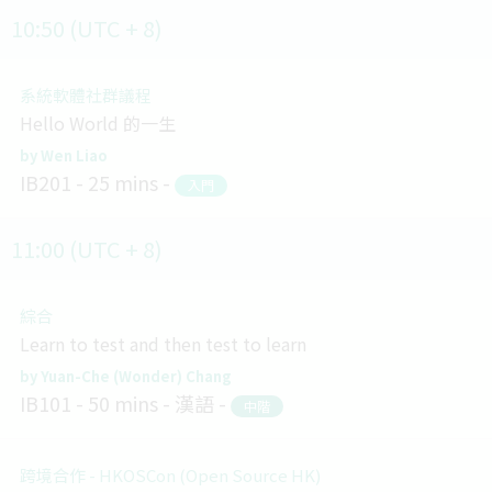
10:50 (UTC + 8)
系統軟體社群議程
Hello World 的一生
Wen Liao
IB201
25 mins
入門
11:00 (UTC + 8)
綜合
Learn to test and then test to learn
Yuan-Che (Wonder) Chang
IB101
50 mins
漢語
中階
跨境合作 - HKOSCon (Open Source HK)