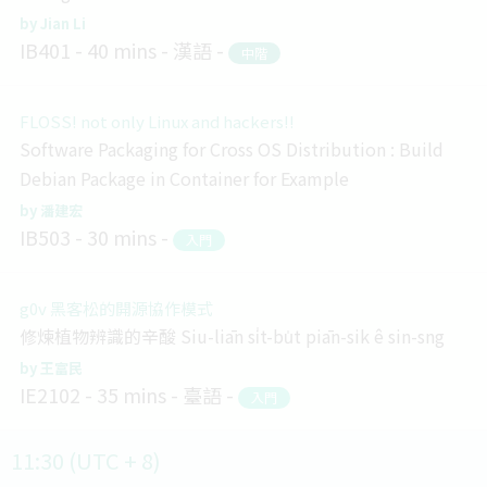
Jian Li
IB401
40 mins
漢語
中階
FLOSS! not only Linux and hackers!!
Software Packaging for Cross OS Distribution : Build
Debian Package in Container for Example
潘建宏
IB503
30 mins
入門
g0v 黑客松的開源協作模式
修煉植物辨識的辛酸 Siu-liān si̍t-bu̍t piān-sik ê sin-sng
王富民
IE2102
35 mins
臺語
入門
11:30 (UTC + 8)