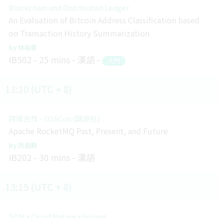
Blockchain and Distributed Ledger
An Evaluation of Bitcoin Address Classification based
on Transaction History Summarization
林裕景
IB502
25 mins
漢語
入門
13:10 (UTC + 8)
跨境合作 - COSCon (開源社)
Apache RocketMQ Past, Present, and Future
厉启鹏
IB202
30 mins
漢語
13:15 (UTC + 8)
SDN x Cloud Native x Golang