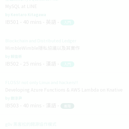
MySQL at LINE
Kentaro Kitagawa
IB501
40 mins
英語
入門
Blockchain and Distributed Ledger
MimbleWimble隱私協議以及其實作
賴佳祈
IB502
25 mins
漢語
入門
FLOSS! not only Linux and hackers!!
Developing Azure Functions & AWS Lambda on Knative
鄭淳尹
IB503
40 mins
漢語
進階
g0v 黑客松的開源協作模式