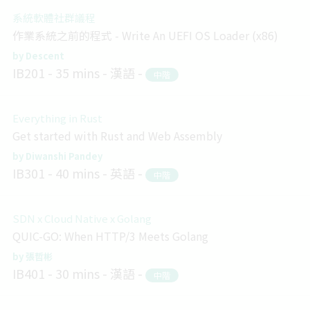
系統軟體社群議程
作業系統之前的程式 - Write An UEFI OS Loader (x86)
Descent
IB201
35 mins
漢語
中階
Everything in Rust
Get started with Rust and Web Assembly
Diwanshi Pandey
IB301
40 mins
英語
中階
SDN x Cloud Native x Golang
QUIC-GO: When HTTP/3 Meets Golang
張哲彬
IB401
30 mins
漢語
中階