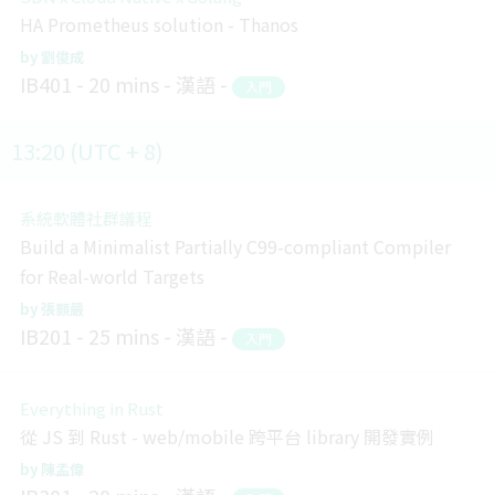
HA Prometheus solution - Thanos
劉俊成
IB401
20 mins
漢語
入門
13:20 (UTC + 8)
系統軟體社群議程
Build a Minimalist Partially C99-compliant Compiler
for Real-world Targets
張顥嚴
IB201
25 mins
漢語
入門
Everything in Rust
從 JS 到 Rust - web/mobile 跨平台 library 開發實例
陳孟偉