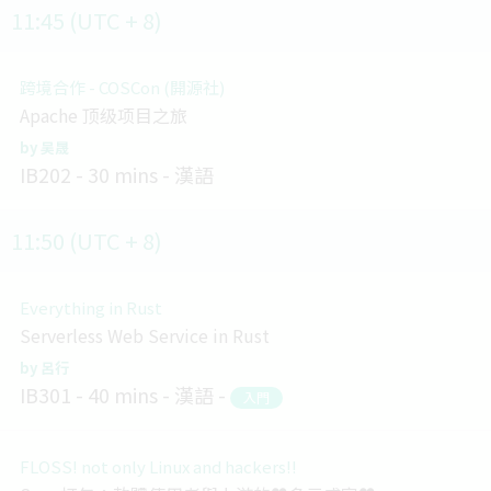
11:45 (UTC + 8)
跨境合作 - COSCon (開源社)
Apache 顶级项目之旅
吴晟
IB202
30 mins
漢語
11:50 (UTC + 8)
Everything in Rust
Serverless Web Service in Rust
呂行
IB301
40 mins
漢語
入門
FLOSS! not only Linux and hackers!!