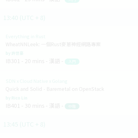
13:40 (UTC + 8)
Everything in Rust
WheatNNLeek: 一個Rust麥蔥神經網路專案
許世豪
IB301
20 mins
漢語
入門
SDN x Cloud Native x Golang
Quick and Solid - Baremetal on OpenStack
Rico Lin
IB401
30 mins
漢語
中階
13:45 (UTC + 8)