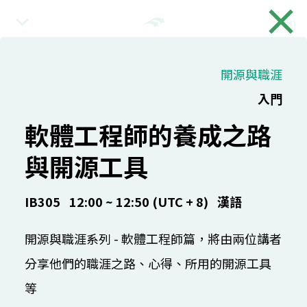
×
En
08:30 (UTC + 8)
開源與職涯
入門
綜合
入場時間
軟體工程師的養成之路
IB101
30 mins
漢語
入門
與開源工具
09:00 (UTC + 8)
IB305
12:00 ~ 12:50 (UTC + 8)
漢語
綜合
開源與職涯系列 - 軟體工程師篇，將由兩位講者
開幕 & 首日摘要
分享他們的職涯之路、心得、所用的開源工具
COSCUP Staff
IB101
20 mins
漢語
入門
等