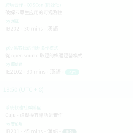
跨境合作 - COSCon (開源社)
破解云原生应用的可观测性
刘征
IB202
30 mins
漢語
g0v 黑客松的開源協作模式
從 open source 取經的媒體經營模式
簡信昌
IE2102
30 mins
漢語
入門
13:50 (UTC + 8)
系統軟體社群議程
Cuju - 虛擬機容錯功能實作
曹伯瑞
IB201
45 mins
漢語
進階