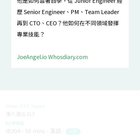
他是如何靠著自學，從 Junior Engineer 經
歷 Senior Engineer、PM、Team Leader
Everything in Rust
再到 CTO、CEO？他如何在不同領域發揮
給 Web 工程師的 Rust 上手指南
舒欣
專業技能？
IB301
20 mins
漢語
入門
JoeAngel.io
Whosdiary.com
跨境合作 - HKOSCon (Open Source HK)
追蹤動畫截圖出處的搜尋引擎
soruly
IB302
25 mins
漢語
入門
Other OSS Topics
淺入淺出 ELF
郭燁廷
IB304
50 mins
漢語
入門