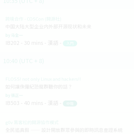
10:35 (UTC + 8)
跨境合作 - COSCon (開源社)
中国大陆大型企业内外部开源现状和未来
马全一
IB202
30 mins
漢語
入門
10:40 (UTC + 8)
FLOSS! not only Linux and hackers!!
如何讓侏儸紀恐龍群聽你的話？
張正一
IB503
40 mins
漢語
中階
g0v 黑客松的開源協作模式
全民追真假 —— 設計開放群眾參與的即時訊息查證系統