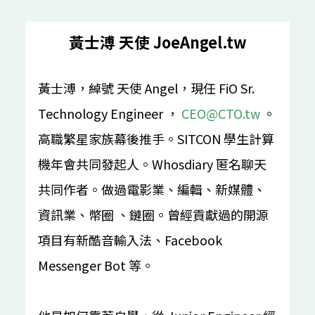
綜合
黃士溥 天使 JoeAngel.tw
Apache之道：从孵化器到顶级项目之路
刘天栋
吴晟
IB101
50 mins
漢語
入門
黃士溥，綽號 天使 Angel，現任 FiO Sr.
Technology Engineer ，
CEO@CTO.tw
。
系統軟體社群議程
高職繁星家族幕後推手。SITCON 學生計算
從 memory model 的角度探討 Linux kernel 在
機年會共同發起人。Whosdiary 匿名聊天
concurrency 的行為
翁敏維
共同作者。做過電影業、編輯、新媒體、
IB201
45 mins
漢語
中階
資訊業、幣圈 、鏈圈。曾經貢獻過的開源
項目有新酷音輸入法、Facebook
跨境合作 - COSCon (開源社)
Messenger Bot 等。
开源运动与软件开发
庄表伟
IB202
30 mins
漢語