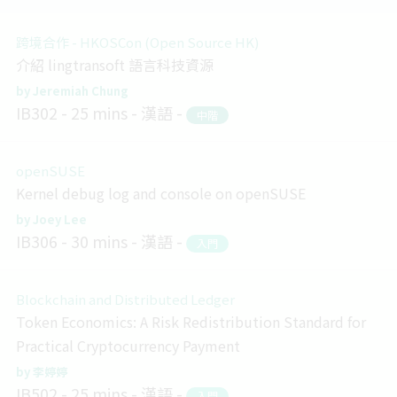
跨境合作 - HKOSCon (Open Source HK)
介紹 lingtransoft 語言科技資源
Jeremiah Chung
IB302
25 mins
漢語
中階
openSUSE
Kernel debug log and console on openSUSE
Joey Lee
IB306
30 mins
漢語
入門
Blockchain and Distributed Ledger
Token Economics: A Risk Redistribution Standard for
Practical Cryptocurrency Payment
李婷婷
IB502
25 mins
漢語
入門