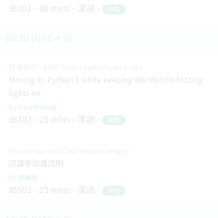
IB301
40 mins
漢語
中階
10:30 (UTC + 8)
跨境合作 - HKOSCon (Open Source HK)
Moving to Python 3 while keeping the Mozilla fuzzing
lights on
Gary Kwong
IB302
25 mins
漢語
中階
Blockchain and Distributed Ledger
認識零知識證明
吳偉誠
IB502
25 mins
漢語
中階