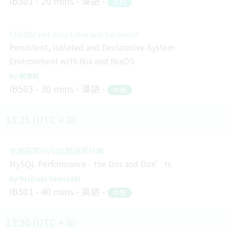
IB301
20 mins
漢語
入門
FLOSS! not only Linux and hackers!!
Persistent, Isolated and Declarative System
Environment with Nix and NixOS
張博凱
IB503
30 mins
漢語
中階
13:25 (UTC + 8)
全面探究MySQL開源資料庫
MySQL Performance - the Dos and Don’ts
Yoshiaki Yamasaki
IB501
40 mins
英語
中階
13:30 (UTC + 8)