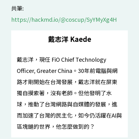
09:20 (UTC + 8)
共筆:
https://hackmd.io/@coscup/SyYMyXg4H
綜合
LINE Open Up - 共創互惠開發社群生態圈
戴志洋 Kaede
林宜鋒
IB101
30 mins
漢語
入門
戴志洋，現任 FiO Chief Technology
09:30 (UTC + 8)
Officer, Greater China。30年前電腦與網
路才剛開始在台灣發展，戴志洋就在屏東
SDN x Cloud Native x Golang
獨自摸索著，沒有老師。但他發明了水
和我一起用全裸容器網路改變世界
球，推動了台灣網路與自媒體的發展，進
Phil Huang 黃秉鈞
IB401
40 mins
漢語
進階
而加速了台灣的民主化，如今仍活躍在AI與
區塊鏈的世界，他怎麼做到的？
10:00 (UTC + 8)