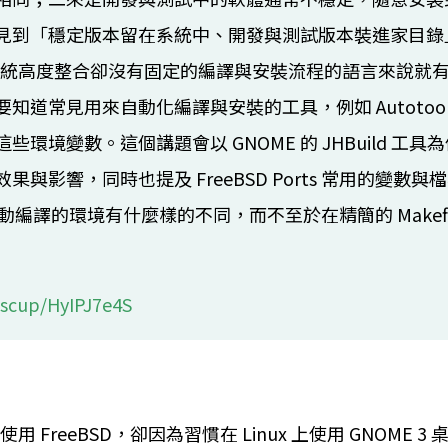
見到「穩定版本留在系統中、開發與測試版本裝進家目錄
這種與系統高度整合卻沒有固定的編譯與安裝流程的語言來說
道常見用來自動化編譯與安裝的工具，例如 Autotools
環境變數。這個講題會以 GNOME 的 JHBuild 工
與影響，同時也提及 FreeBSD Ports 常用的變數
 和平時手動編譯的環境有什麼樣的不同，而不至於在精簡的 Make
0:30
10:00 ~ 10:30
10:00 ~ 10:30
oscup/HyIPJ7e4S
OSC
帶您讀源碼
Ruby
源碼在哪裡
當 Rails 遇上
特別軌
 call
Docker，環境部署
何泰祥
ystem by
原來是這樣！？
入門
ect and
詹昇
 FreeBSD，卻因為習慣在 Linux 上使用 GNOME 3 