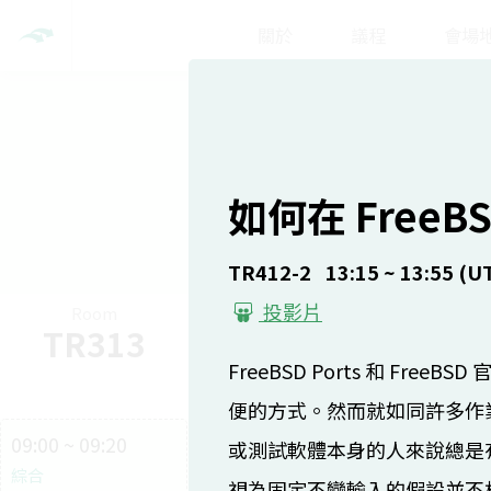
關於
議程
會場
Day 1
如何在 Free
TR412-2
13:15 ~ 13:55 (UT
投影片
Room
Room
Ro
TR313
TR309
TR
FreeBSD Ports 和 F
便的方式。然而就如同許多作
09:00 ~ 09:20
或測試軟體本身的人來說總是
綜合
視為固定不變輸入的假設並不