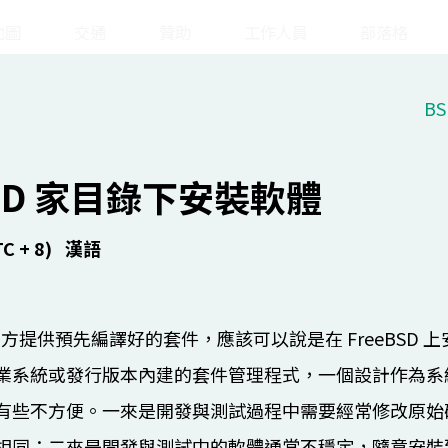
地圖
交通
贊助
工作人員
部落格
BS
 (8/17)
Day 2 
BSD 家目錄下安裝軟體
C + 8)
漢語
om
Room
Room
312
TR510
TR310-1
reeBSD 官方提供預先編譯好的套件，應該可以說是在 FreeB
業系統或發行版本內建的套件管理程式，一個設計作為系
有些不方便。一來是開發與測試過程中需要經常修改原始
相同；二來是開發與測試中的軟體通常不穩定，隨意安裝