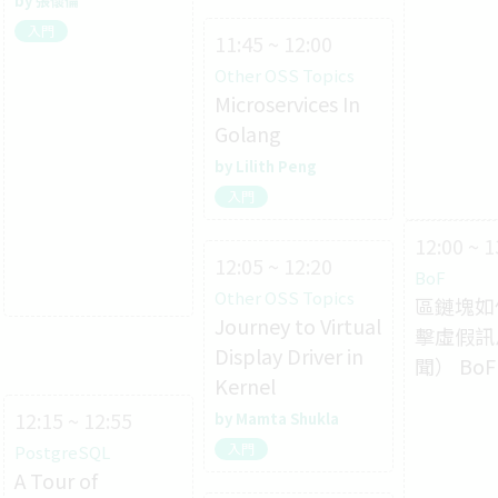
張懷倫
入門
11:45 ~ 12:00
Other OSS Topics
Microservices In
Golang
Lilith Peng
入門
12:00 ~ 1
12:05 ~ 12:20
BoF
Other OSS Topics
區鏈塊如
Journey to Virtual
擊虛假訊
Display Driver in
聞） BoF
Kernel
12:15 ~ 12:55
Mamta Shukla
入門
PostgreSQL
A Tour of