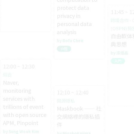
protect data
11:45 ~ 1
privacy in
跨境合作 - 
personal data
(OSPN) 
analysis
自由軟体
Bofu Chen
典思想
中階
漆畑晶
入門
12:00 ~ 12:30
綜合
Naver,
monitoring
12:10 ~ 12:40
services with
開源隱私
trillions of event
Maskbook —— 社
with open source
交網絡裡的隱私插
APM, Pinpoint
件
Sung Wook Kim
MinakoKojima