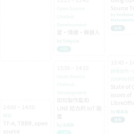
Source T
Open Source
Yoshinor
Chatbot
Matsumoto
Development
進階
愛・情緒・機器人
Toby Liu
中階
13:45 ~ 1
13:50 ~ 14:10
跨境合作 - 
Open Source
(OSPN) 
Chatbot
State of 
Development
issues of
如何製作能和
LibreOffi
14:00 ~ 14:50
LINE 結合的 IoT 裝
榎真治
置
綜合
進階
TF-A, TBBR, open
沈涵羚
source
入門