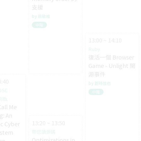
支援
翁敏維
中階
13:00 ~ 14:10
Ruby
復活一個 Browser
Game - Unlight 開
源事件
3:40
蒼時弦也
OSC
中階
特別軌
Call Me
g: An
13:20 ~ 13:50
c Cyber
ystem
帶您讀源碼
Optimizations in
en