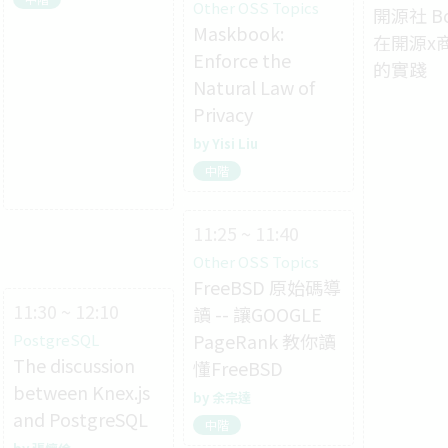
Other OSS Topics
開源社 Bo
Maskbook:
在開源x
Enforce the
的實踐
Natural Law of
Privacy
Yisi Liu
中階
11:25 ~ 11:40
Other OSS Topics
FreeBSD 原始碼導
11:30 ~ 12:10
讀 -- 讓GOOGLE
PageRank 教你讀
PostgreSQL
The discussion
懂FreeBSD
between Knex.js
余宗達
and PostgreSQL
中階