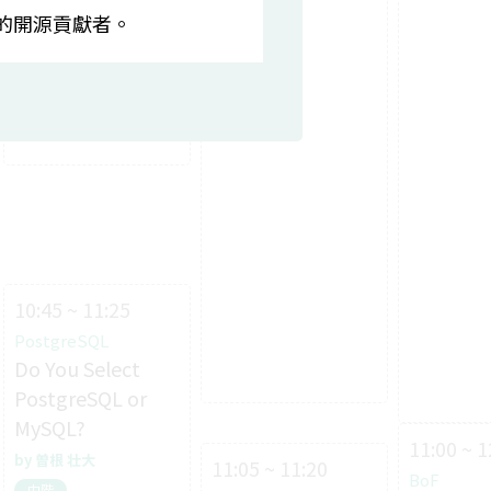
枋志深
長期的開源貢獻者。
中階
10:45 ~ 11:25
PostgreSQL
Do You Select
PostgreSQL or
MySQL?
11:00 ~ 1
曽根 壮大
11:05 ~ 11:20
BoF
中階