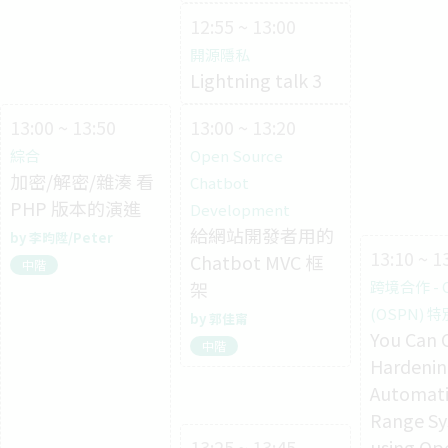
12:55 ~ 13:00
開源隱私
Lightning talk 3
13:00 ~ 13:50
13:00 ~ 13:20
綜合
Open Source
加密/解密/雜湊 看
Chatbot
PHP 版本的演進
Development
給網站開發者用的
李昀陞/Peter
13:10 ~ 1
Chatbot MVC 框
中階
架
跨境合作 - 
(OSPN) 
郭佳甯
You Can 
中階
Hardenin
Automati
Range S
13:25 ~ 13:45
using Op