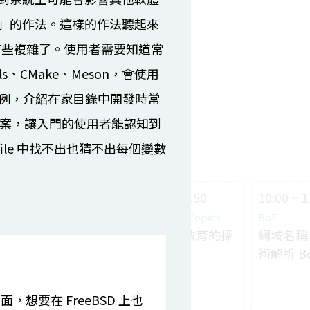
」的作法。這樣的作法聽起來
就有些複雜了。使用者需要知道常
、CMake、Meson，會使用
具為例，介紹在家目錄中開發時常
與檔案，讓入門的使用者能認知到
file 中找不出也猜不出每個變數
10:00 ~ 10:40
10:00 ~ 10:50
10:00 ~ 1
PostgreSQL
Other OSS Topics
BoF
PostgreSQL
高校开源教育的探
網域名稱、
Foreign Data
索与实践
術解析 B
Wrapper
王伟
Introduction
桌面，想要在 FreeBSD 上也