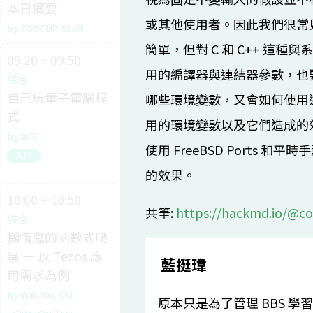
本日摘要
或其他使用者。因此我們很常
COSCUP Staff
簡單，但對 C 和 C++ 
09:20 ~ 09:50
用的編譯器與連結器參數，也要知
綜合
自己玩量子電腦程
哪些環境變數，又會如何使用這些
式
用的環境變數以及它們造成的效果
葉平
使用 FreeBSD Ports
入門
的效果。
10:00 ~ 10:50
10:00 ~ 10:10
10:00 ~ 1
共筆:
https://hackmd.io/@c
綜合
開源隱私
跨境合作 - 
懶惰鬼的函數式爬
開源隱私社群軌介
(OSPN) 
蟲 ー 以 Tezos 應
紹
Like small
藍挺瑋
用需求為例
center s
Pellaeon
AWS conn
Yun-Yan Chi
原本只是為了管理 BBS 學習使用
10:10 ~ 10:40
lambda