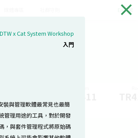
×
媒體專區
社群守則
En
繁
DTW x Cat System Workshop
(8/18)
入門
Room
Room
R
TR409-1
TR411
TR4
SD 上安裝與管理軟體最常見也最簡
統管理用途的工具，對於開發
碼，與套件管理程式將原始碼
到系統上可能會影響其他軟體