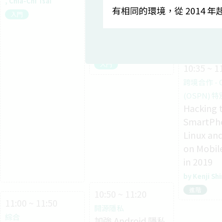
Chia-Chi Tsai
有相同的環境，從 2014 年
開源隱私
Kaz.Inab
入門
Data Privacy for
入門
all
Ankit Gadgil
入門
10:35 ~ 1
跨境合作 - 
(OSPN) 
Hacking t
SmartPh
Linux an
on Mobile
in 2019
Kenji Sh
進階
10:50 ~ 11:20
11:00 ~ 11:50
開源隱私
綜合
加強 Android 隱私