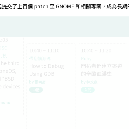
入門
起提交了上百個 patch 至 GNOME 和相關專案，成為
a
1:05
OSC
10:40 ~ 11:10
10:40 ~ 11:20
特別軌
帶您讀源碼
Ruby
he third
How to Debug
開拓者們建立鐵道
oneOS,
Using GDB
的辛酸血淚史
d *BSD
張明彥
林文泉
 devices
中階
入門
imono