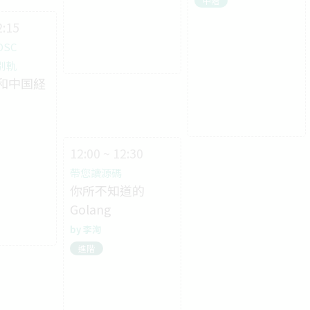
中階
2:15
OSC
特別軌
和中国経
12:00 ~ 12:30
帶您讀源碼
你所不知道的
Golang
李洵
進階