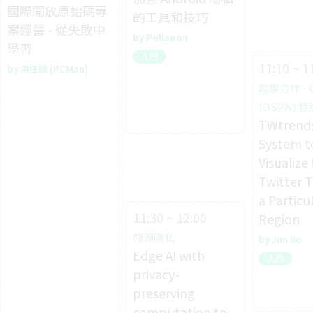
國際開放原始碼專
的工具和技巧
案經營 - 從失敗中
Pellaeon
學習
入門
11:10 ~ 1
洪任諭 (PCMan)
跨境合作 - 
(OSPN) 
TWtrends
System t
Visualize
Twitter T
a Particu
11:30 ~ 12:00
Region
開源隱私
Jun Iio
Edge AI with
入門
privacy-
preserving
computation to