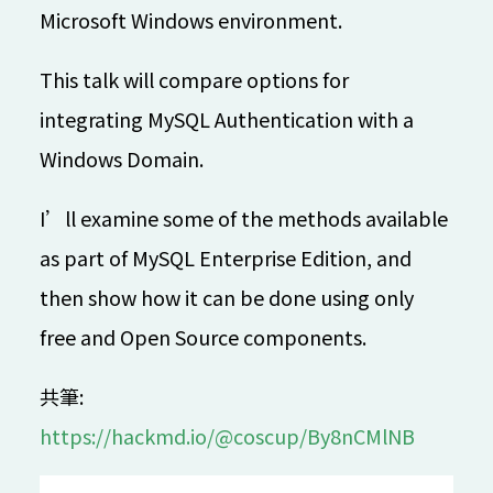
Microsoft Windows environment.
09:20 (UTC + 8)
This talk will compare options for
綜合
LINE Open Up - 共創互惠開發社群生態圈
integrating MySQL Authentication with a
林宜鋒
Windows Domain.
IB101
30 mins
漢語
入門
I’ll examine some of the methods available
09:30 (UTC + 8)
as part of MySQL Enterprise Edition, and
then show how it can be done using only
SDN x Cloud Native x Golang
free and Open Source components.
和我一起用全裸容器網路改變世界
Phil Huang 黃秉鈞
共筆:
IB401
40 mins
漢語
進階
https://hackmd.io/@coscup/By8nCMlNB
10:00 (UTC + 8)