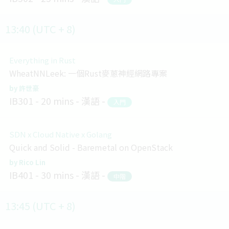
13:40 (UTC + 8)
Everything in Rust
WheatNNLeek: 一個Rust麥蔥神經網路專案
許世豪
IB301
20 mins
漢語
入門
SDN x Cloud Native x Golang
Quick and Solid - Baremetal on OpenStack
Rico Lin
IB401
30 mins
漢語
中階
13:45 (UTC + 8)