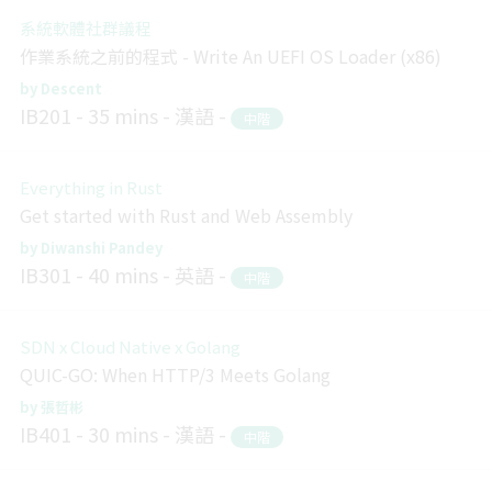
系統軟體社群議程
作業系統之前的程式 - Write An UEFI OS Loader (x86)
Descent
IB201
35 mins
漢語
中階
Everything in Rust
Get started with Rust and Web Assembly
Diwanshi Pandey
IB301
40 mins
英語
中階
SDN x Cloud Native x Golang
QUIC-GO: When HTTP/3 Meets Golang
張哲彬
IB401
30 mins
漢語
中階