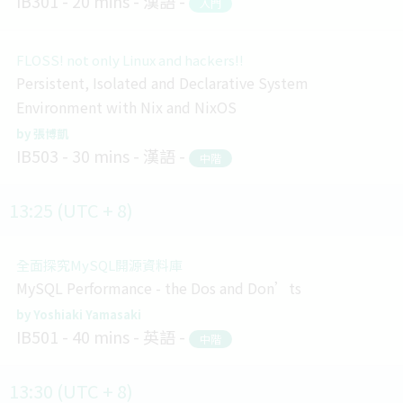
IB301
20 mins
漢語
入門
FLOSS! not only Linux and hackers!!
Persistent, Isolated and Declarative System
Environment with Nix and NixOS
張博凱
IB503
30 mins
漢語
中階
13:25 (UTC + 8)
全面探究MySQL開源資料庫
MySQL Performance - the Dos and Don’ts
Yoshiaki Yamasaki
IB501
40 mins
英語
中階
13:30 (UTC + 8)