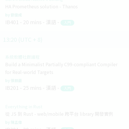
HA Prometheus solution - Thanos
劉俊成
IB401
20 mins
漢語
入門
13:20 (UTC + 8)
系統軟體社群議程
Build a Minimalist Partially C99-compliant Compiler
for Real-world Targets
張顥嚴
IB201
25 mins
漢語
入門
Everything in Rust
從 JS 到 Rust - web/mobile 跨平台 library 開發實例
陳孟偉