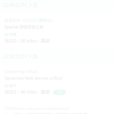
11:45 (UTC + 8)
跨境合作 - COSCon (開源社)
Apache 顶级项目之旅
吴晟
IB202
30 mins
漢語
11:50 (UTC + 8)
Everything in Rust
Serverless Web Service in Rust
呂行
IB301
40 mins
漢語
入門
FLOSS! not only Linux and hackers!!