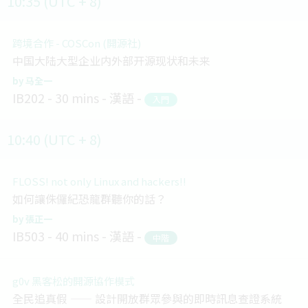
10:35 (UTC + 8)
跨境合作 - COSCon (開源社)
中国大陆大型企业内外部开源现状和未来
马全一
IB202
30 mins
漢語
入門
10:40 (UTC + 8)
FLOSS! not only Linux and hackers!!
如何讓侏儸紀恐龍群聽你的話？
張正一
IB503
40 mins
漢語
中階
g0v 黑客松的開源協作模式
全民追真假 —— 設計開放群眾參與的即時訊息查證系統