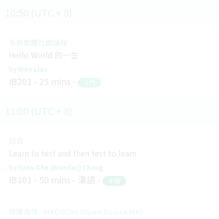
10:50 (UTC + 8)
系統軟體社群議程
Hello World 的一生
Wen Liao
IB201
25 mins
入門
11:00 (UTC + 8)
綜合
Learn to test and then test to learn
Yuan-Che (Wonder) Chang
IB101
50 mins
漢語
中階
跨境合作 - HKOSCon (Open Source HK)