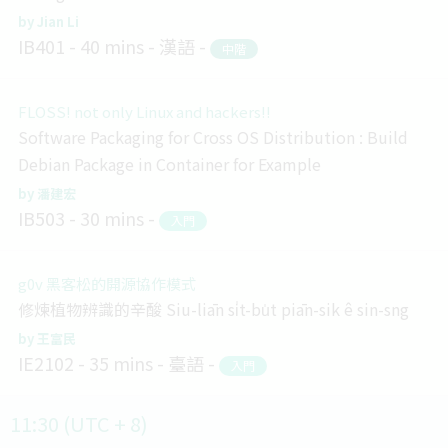
Jian Li
IB401
40 mins
漢語
中階
FLOSS! not only Linux and hackers!!
Software Packaging for Cross OS Distribution : Build
Debian Package in Container for Example
潘建宏
IB503
30 mins
入門
g0v 黑客松的開源協作模式
修煉植物辨識的辛酸 Siu-liān si̍t-bu̍t piān-sik ê sin-sng
王富民
IE2102
35 mins
臺語
入門
11:30 (UTC + 8)