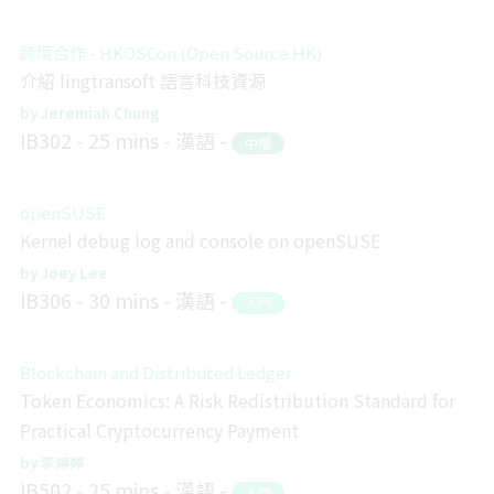
跨境合作 - HKOSCon (Open Source HK)
介紹 lingtransoft 語言科技資源
Jeremiah Chung
IB302
25 mins
漢語
中階
openSUSE
Kernel debug log and console on openSUSE
Joey Lee
IB306
30 mins
漢語
入門
Blockchain and Distributed Ledger
Token Economics: A Risk Redistribution Standard for
Practical Cryptocurrency Payment
李婷婷
IB502
25 mins
漢語
入門