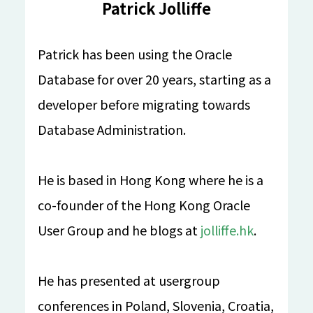
Patrick Jolliffe
綜合
Apache之道：从孵化器到顶级项目之路
Patrick has been using the Oracle
刘天栋
吴晟
Database for over 20 years, starting as a
IB101
50 mins
漢語
入門
developer before migrating towards
系統軟體社群議程
Database Administration.
從 memory model 的角度探討 Linux kernel 在
concurrency 的行為
He is based in Hong Kong where he is a
翁敏維
IB201
45 mins
漢語
中階
co-founder of the Hong Kong Oracle
User Group and he blogs at
jolliffe.hk
.
跨境合作 - COSCon (開源社)
开源运动与软件开发
He has presented at usergroup
庄表伟
IB202
30 mins
漢語
conferences in Poland, Slovenia, Croatia,