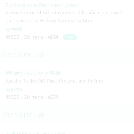
Blockchain and Distributed Ledger
An Evaluation of Bitcoin Address Classification based
on Transaction History Summarization
林裕景
IB502
25 mins
漢語
入門
13:10 (UTC + 8)
跨境合作 - COSCon (開源社)
Apache RocketMQ Past, Present, and Future
厉启鹏
IB202
30 mins
漢語
13:15 (UTC + 8)
SDN x Cloud Native x Golang