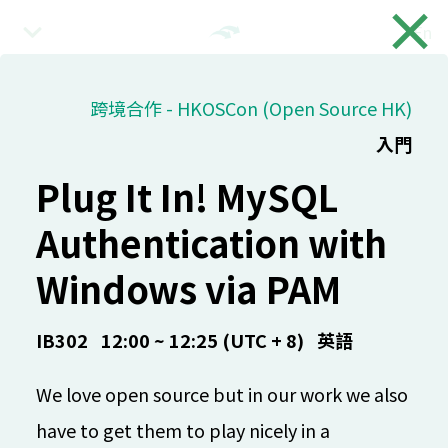
×
En
08:30 (UTC + 8)
跨境合作 - HKOSCon (Open Source HK)
入門
綜合
入場時間
Plug It In! MySQL
IB101
30 mins
漢語
入門
Authentication with
09:00 (UTC + 8)
Windows via PAM
綜合
IB302
12:00 ~ 12:25 (UTC + 8)
英語
開幕 & 首日摘要
COSCUP Staff
We love open source but in our work we also
IB101
20 mins
漢語
入門
have to get them to play nicely in a