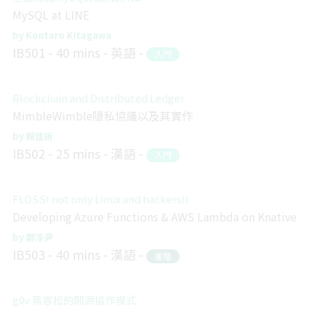
MySQL at LINE
Kentaro Kitagawa
IB501
40 mins
英語
入門
Blockchain and Distributed Ledger
MimbleWimble隱私協議以及其實作
賴佳祈
IB502
25 mins
漢語
入門
FLOSS! not only Linux and hackers!!
Developing Azure Functions & AWS Lambda on Knative
鄭淳尹
IB503
40 mins
漢語
進階
g0v 黑客松的開源協作模式