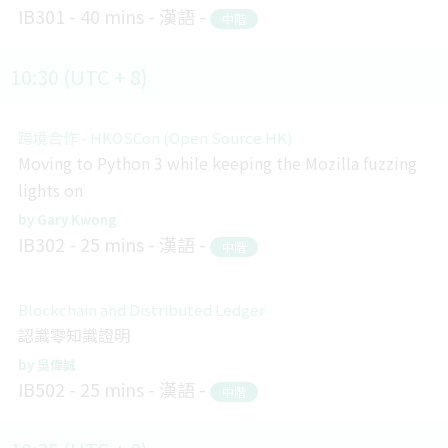
IB301
40 mins
漢語
中階
10:30 (UTC + 8)
跨境合作 - HKOSCon (Open Source HK)
Moving to Python 3 while keeping the Mozilla fuzzing
lights on
Gary Kwong
IB302
25 mins
漢語
中階
Blockchain and Distributed Ledger
認識零知識證明
吳偉誠
IB502
25 mins
漢語
中階