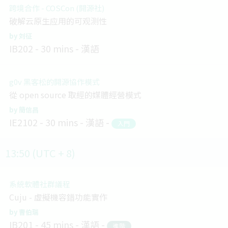
跨境合作 - COSCon (開源社)
破解云原生应用的可观测性
刘征
IB202
30 mins
漢語
g0v 黑客松的開源協作模式
從 open source 取經的媒體經營模式
簡信昌
IE2102
30 mins
漢語
入門
13:50 (UTC + 8)
系統軟體社群議程
Cuju - 虛擬機容錯功能實作
曹伯瑞
IB201
45 mins
漢語
進階