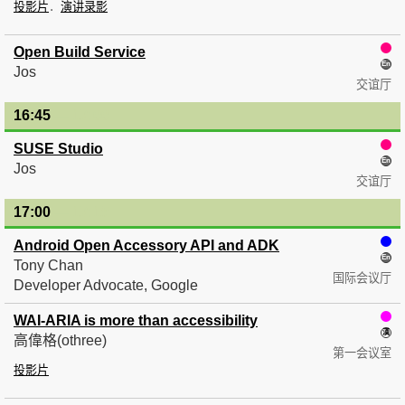
投影片
演讲录影
Open Build Service
Jos
交谊厅
16:45
— 17:00
SUSE Studio
Jos
交谊厅
17:00
— 17:15
Android Open Accessory API and ADK
Tony Chan
国际会议厅
Developer Advocate, Google
WAI-ARIA is more than accessibility
高偉格(othree)
第一会议室
投影片