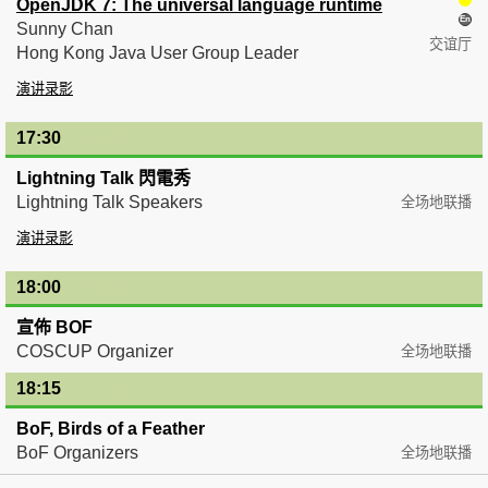
OpenJDK 7: The universal language runtime
Sunny Chan
交谊厅
Hong Kong Java User Group Leader
演讲录影
17:30
— 18:00
Lightning Talk 閃電秀
Lightning Talk Speakers
全场地联播
演讲录影
18:00
— 18:15
宣佈 BOF
COSCUP Organizer
全场地联播
18:15
— 21:00
BoF, Birds of a Feather
BoF Organizers
全场地联播