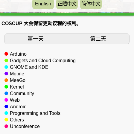
English
正體中文
简体中文
COSCUP 大会保留更动议程的权利。
第一天
第二天
Arduino
Gadgets and Cloud Computing
GNOME and KDE
Mobile
MeeGo
Kernel
Community
Web
Android
Programming and Tools
Others
Unconference