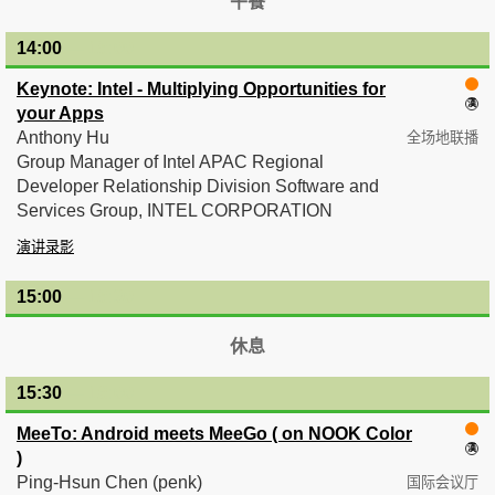
午餐
14:00
— 15:00
Keynote: Intel - Multiplying Opportunities for
your Apps
Anthony Hu
全场地联播
Group Manager of Intel APAC Regional
Developer Relationship Division Software and
Services Group, INTEL CORPORATION
演讲录影
15:00
— 15:30
休息
15:30
— 16:00
MeeTo: Android meets MeeGo ( on NOOK Color
)
Ping-Hsun Chen (penk)
国际会议厅