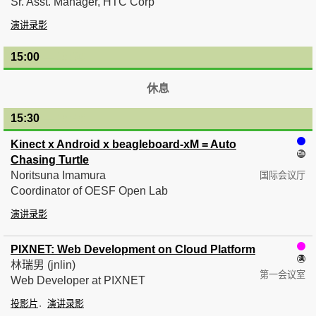
Sr. Asst. Manager, HTC Corp
演讲录影
15:00
— 15:30
休息
15:30
— 15:45
Kinect x Android x beagleboard-xM = Auto
Chasing Turtle
Noritsuna Imamura
国际会议厅
Coordinator of OESF Open Lab
演讲录影
PIXNET: Web Development on Cloud Platform
林瑞男 (jnlin)
第一会议室
Web Developer at PIXNET
投影片
演讲录影