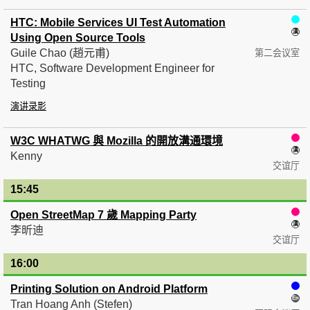
HTC: Mobile Services UI Test Automation
Using Open Source Tools
Guile Chao (趙元甫)
第二会议室
HTC, Software Development Engineer for
Testing
演讲录影
W3C WHATWG 與 Mozilla 的開放溝通環境
Kenny
交谊厅
15:45
— 16:00
Open StreetMap 7 歲 Mapping Party
李昕迪
交谊厅
16:00
— 16:15
Printing Solution on Android Platform
Tran Hoang Anh (Stefen)