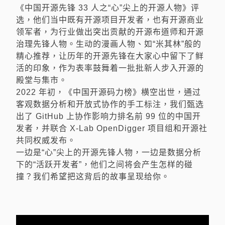
主議程軌
RB105
《中国开源先锋 33 人之“心”尖上的开源人物》评
选，他们当中既有开源项目开发者，也有开源商业
09：00 ~ 09：30
领军者，为行业做出突出贡献的开源布道师和开源
治理先锋人物。生动的漫画人物、如“米其林”般的
開放基站聯盟與開放基站軟體社群
精心推荐，让历年的开源先锋在大家心中留下了鲜
活的印象，作为表率鼓舞着一批批新人步入开源的
by
鄭瑞光
殿堂与集市。
2022 年初，《中国开源码力榜》横空出世，通过
中文
客观数据分析和开放式协作的手工标注，我们甄选
出了 GitHub 上协作影响力排名前 99 位的中国开
09：30
发者，并联合 X-Lab OpenDigger 项目组和开源社
共同权威发布。
一边是“心”尖上的开源先锋人物，一边是数据分析
尚有空位
主議程軌
RB105
下的“活跃开发者”，他们之间将会产生怎样的碰
撞？我们希望把这背后的故事呈现给你。
09：30 ~ 10：00
以 eBPF 構建一個更為堅韌的
Day 1
Day 2
2022 / 7 / 30
2022 / 7 / 31
Kubernetes 叢集