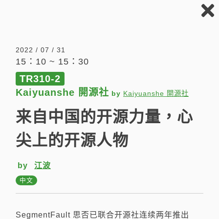
COSCUP
2022
08：45
2022 / 07 / 31
15：10 ~ 15：30
尚有空位
主議程軌
RB105
TR310-2
08：45 ~ 09：00
Kaiyuanshe 開源社
by
Kaiyuanshe 開源社
来自中国的开源力量，心
COSCUP 2022: Welcome Day 1
尖上的开源人物
by
COSCUP Staff
English
by
江波
中文
09：00
SegmentFault 思否已联合开源社连续两年推出
尚有空位