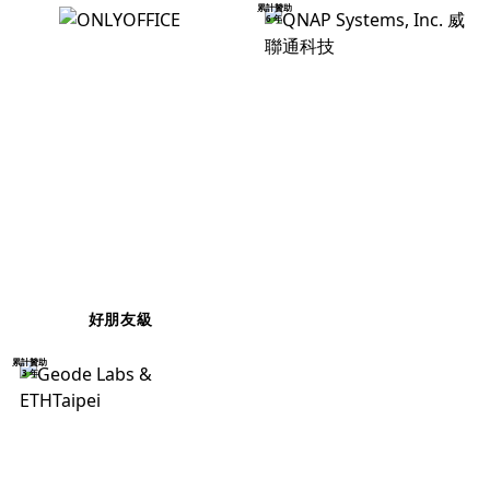
累計贊助
6 年
好朋友級
累計贊助
3 年