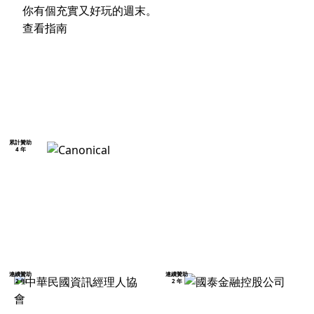
你有個充實又好玩的週末。
查看指南
累計贊助
4 年
連續贊助
連續贊助
2 年
2 年