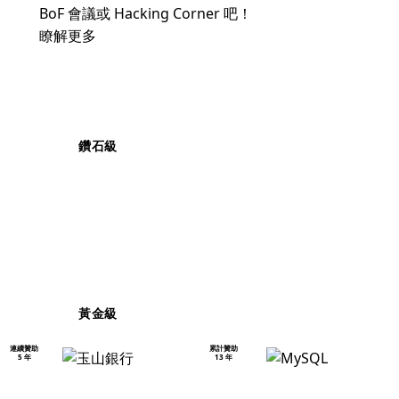
BoF 會議或 Hacking Corner 吧！
瞭解更多
鑽石級
黃金級
連續贊助
累計贊助
5 年
13 年