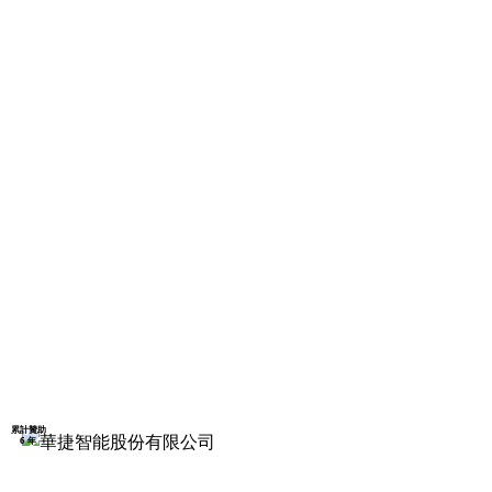
累計贊助
6 年