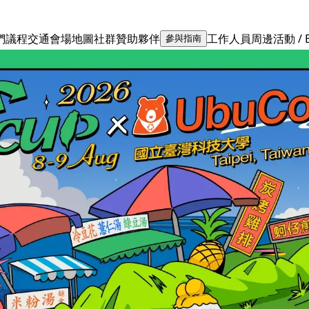
們
議程
交通
會場地圖
社群
贊助夥伴
工作人員
周邊活動 / 
參與指南