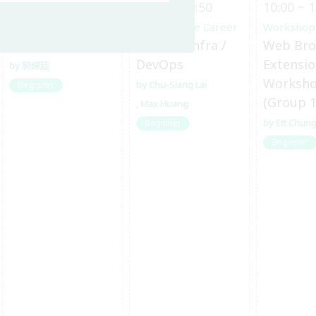
10:00 ~ 10:50
10:00 ~ 10:50
10:00 ~ 1
Other OSS Topics
Open Source Career
Workshop
淺入淺出 ELF
Road to Infra /
Web Bro
DevOps
Extensi
郭燁廷
Worksh
Chu-Siang Lai
Beginner
(Group 1
Max Huang
Ett Chun
Beginner
Beginner