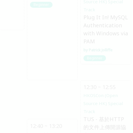
Source HK) Special
Beginner
Track
Plug It In! MySQL
Authentication
with Windows via
PAM
Patrick Jolliffe
Beginner
12:30 ~ 12:55
HKOSCon (Open
Source HK) Special
Track
TUS - 基於HTTP
12:40 ~ 13:20
的文件上傳開源協