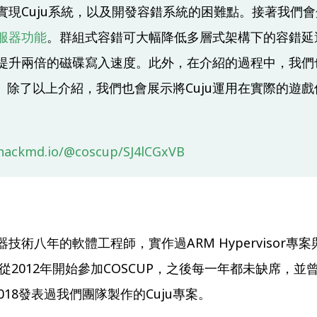
現Cuju系統，以及開發容錯系統的困難點。接著我們會介
服器功能
。群組式容錯可大幅降低多層式架構下的容錯延
提升兩倍的磁碟寫入速度。此外，在介紹的過程中，我們也
。除了以上介紹，我們也會展示將Cuju運用在實際的遊戲
/hackmd.io/@coscup/SJ4lCGxVB
技術八年的軟體工程師，實作過ARM Hypervisor專
2012年開始參加COSCUP，之後每一年都未缺席，並曾在C
wan 2018發表過我們團隊製作的Cuju專案。