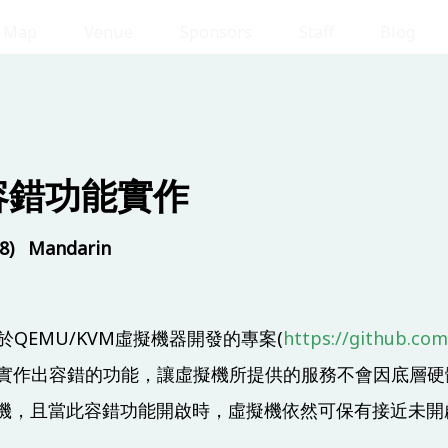
Map
Venue
Sponsors
Staff
Blog
 (8/17)
Day 2 
擬機容錯功能實作
8)
Mandarin
om
Room
Room
202
IB301
IB302
於QEMU/KVM虛擬機器開發的專案(
https://github.com
造實作出容錯的功能，讓虛擬機所提供的服務不會因底層
機，且當此容錯功能開啟時，虛擬機依然可保有接近未開