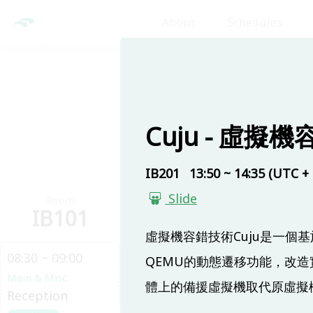
About
Schedules
Day 1
Cuju - 虛
IB201
13:50 ~ 14:35 (UTC + 
Slide
Room
Room
Ro
IB101
IB201
IB
虛擬機容錯技術Cuju是一個基
08:30 ~ 09:00
QEMU的動態遷移功能，改
Main & Misc.
體上的備援虛擬機取代原虛擬
Reception