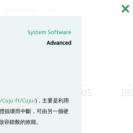
×
Press Release
CoC
En
繁
System Software
(8/18)
Advanced
Room
Room
Ro
IB304
IB305
IB
/Cuju-ft/Cuju/
)，主要是利用
硬體損壞而中斷，可由另一個硬
啟容錯般的效能。