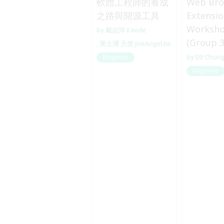
軟體工程師的養成
Web Bro
之路與開源工具
Extensi
Worksh
戴志洋 Kaede
(Group 3
黃士溥 天使 JoeAngel.tw
Ett Chun
Beginner
Beginner