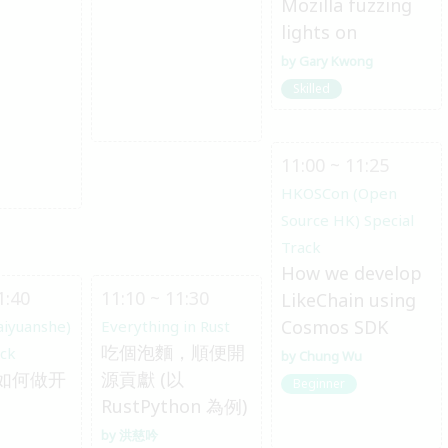
Mozilla fuzzing
lights on
Gary Kwong
Skilled
11:00 ~ 11:25
HKOSCon (Open
Source HK) Special
Track
How we develop
1:40
11:10 ~ 11:30
LikeChain using
Cosmos SDK
aiyuanshe)
Everything in Rust
吃個泡麵，順便開
ack
Chung Wu
如何做开
源貢獻 (以
Beginner
RustPython 為例)
洪慈吟