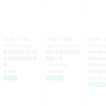
11:00 ~ 11:50
11:00 ~ 11:50
11:00 ~ 1
Other OSS Topics
Open Source Career
Workshop
從原始碼看 Go 語
SQA 的養成之路與
Web Bro
言的併發與排程實
開源工具
Extensi
現
Worksh
Stephen Hsu
(Group 2
李根逸
Alan Hsueh
Ett Chun
Skilled
Beginner
Beginner