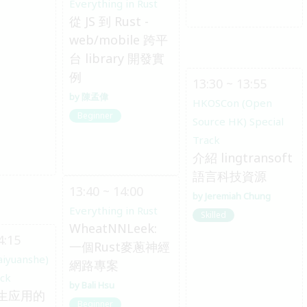
Everything in Rust
從 JS 到 Rust -
web/mobile 跨平
台 library 開發實
例
13:30 ~ 13:55
陳孟偉
HKOSCon (Open
Beginner
Source HK) Special
Track
介紹 lingtransoft
語言科技資源
13:40 ~ 14:00
Jeremiah Chung
Everything in Rust
Skilled
WheatNNLeek:
4:15
一個Rust麥蔥神經
aiyuanshe)
網路專案
ack
Bali Hsu
生应用的
Beginner