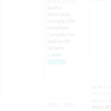
System Software
Build a
Minimalist
Partially C99-
compliant
Compiler for
Real-world
Targets
張顥嚴
Beginner
13:45 ~ 1
COSCon (K
Special Tr
13:50 ~ 14:35
破解云原