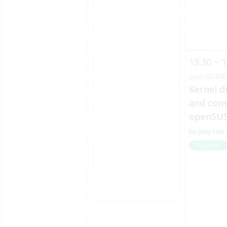
13:30 ~ 1
openSUSE
Kernel d
and cons
openSU
Joey Lee
Beginner