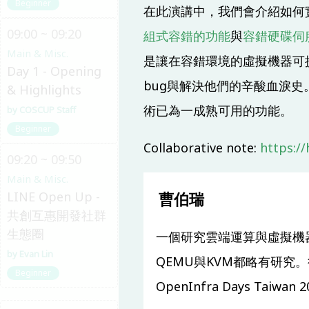
Beginner
在此演講中，我們會介紹如何實
09:00 ~ 09:20
組式容錯的功能
與
容錯硬碟伺
Main & Misc.
是讓在容錯環境的虛擬機器可
Day 1 - Opening
bug與解決他們的辛酸血淚史
& Highlights
術已為一成熟可用的功能。
COSCUP Staff
Beginner
Collaborative note:
https:/
09:20 ~ 09:50
Main & Misc.
LINE Open Up -
曹伯瑞
共創互惠開發社群
生態圈
一個研究雲端運算與虛擬機器
Evan Lin
QEMU與KVM都略有研究。從
Beginner
OpenInfra Days Tai