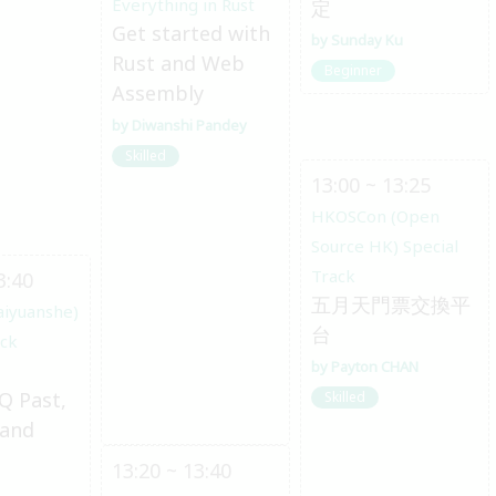
Everything in Rust
定
Get started with
Sunday Ku
Rust and Web
Beginner
Assembly
Diwanshi Pandey
Skilled
13:00 ~ 13:25
HKOSCon (Open
Source HK) Special
Track
3:40
五月天門票交換平
aiyuanshe)
台
ack
Payton CHAN
Q Past,
Skilled
 and
13:20 ~ 13:40