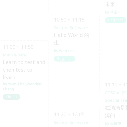
未来
马全一
10:50 ~ 11:15
Beginner
System Software
Hello World 的一
生
11:00 ~ 11:50
Wen Liao
Main & Misc.
Beginner
Learn to test and
then test to
learn
11:10 ~ 1
Yuan-Che (Wonder)
Chang
COSCon (K
Skilled
Special Tr
在滴滴是
11:20 ~ 12:05
源的
System Software
王蕴博