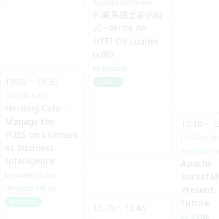
System Software
作業系統之前的程
式 - Write An
UEFI OS Loader
(x86)
Descent
13:00 ~ 13:50
Skilled
Main & Misc.
Herding Cats -
Manage the
13:10 ~ 1
FOSS on Licenses
COSCon (K
as Business
Special Tr
Intelligence
Apache
Lucien C.H. Lin
RocketM
Florence T.M. Ko
Present,
Future
Beginner
13:20 ~ 13:45
厉启鹏