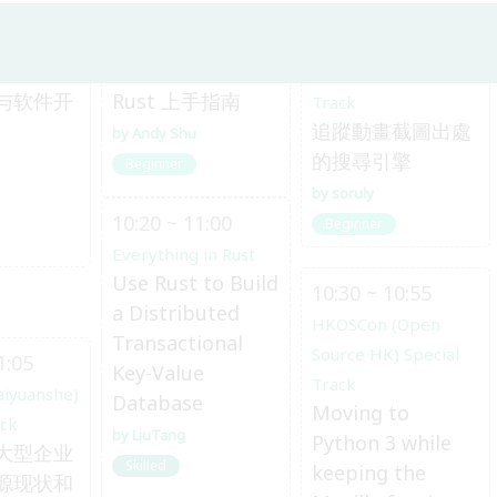
0:30
10:00 ~ 10:20
10:00 ~ 10:25
aiyuanshe)
Everything in Rust
HKOSCon (Open
給 Web 工程師的
ack
Source HK) Special
与软件开
Rust 上手指南
Track
追蹤動畫截圖出處
Andy Shu
的搜尋引擎
Beginner
soruly
10:20 ~ 11:00
Beginner
Everything in Rust
Use Rust to Build
10:30 ~ 10:55
a Distributed
HKOSCon (Open
Transactional
Source HK) Special
1:05
Key-Value
Track
aiyuanshe)
Database
Moving to
ack
LiuTang
Python 3 while
大型企业
Skilled
keeping the
源现状和