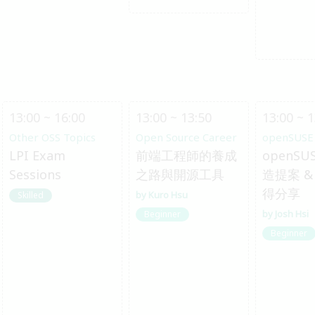
13:00 ~ 16:00
13:00 ~ 13:50
13:00 ~ 1
Other OSS Topics
Open Source Career
openSUSE
LPI Exam
前端工程師的養成
openSU
Sessions
之路與開源工具
造提案 & 
得分享
Kuro Hsu
Skilled
Josh Hsi
Beginner
Beginner