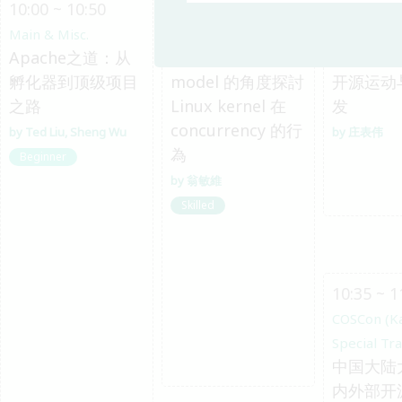
10:00 ~ 10:50
10:00 ~ 10:45
10:00 ~ 1
Main & Misc.
System Software
COSCon (K
Apache之道：从
從 memory
Special Tr
孵化器到顶级项目
model 的角度探討
开源运动
之路
Linux kernel 在
发
concurrency 的行
Ted Liu
Sheng Wu
庄表伟
為
Beginner
翁敏維
Skilled
10:35 ~ 1
COSCon (K
Special Tr
中国大陆
内外部开