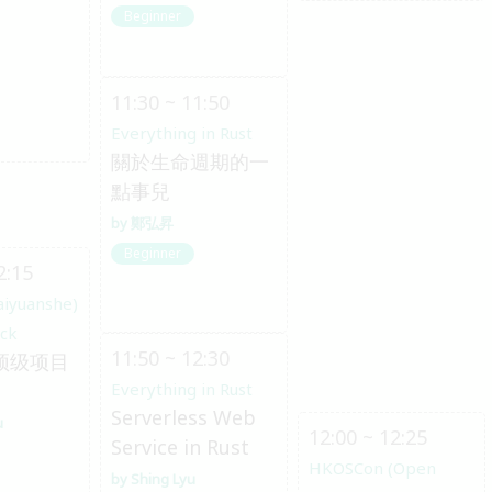
Beginner
11:30 ~ 11:50
Everything in Rust
關於生命週期的一
點事兒
鄭弘昇
Beginner
2:15
aiyuanshe)
ack
11:50 ~ 12:30
 顶级项目
Everything in Rust
Serverless Web
u
12:00 ~ 12:25
Service in Rust
HKOSCon (Open
Shing Lyu