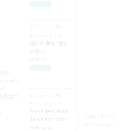
Beginner
11:30 ~ 11:50
Everything in Rust
關於生命週期的一
點事兒
鄭弘昇
Beginner
2:15
aiyuanshe)
ack
11:50 ~ 12:30
 顶级项目
Everything in Rust
Serverless Web
u
12:00 ~ 12:25
Service in Rust
HKOSCon (Open
Shing Lyu