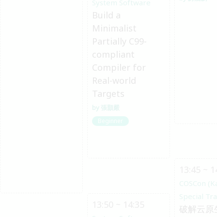
System Software
Build a
Minimalist
Partially C99-
compliant
Compiler for
Real-world
Targets
張顥嚴
Beginner
13:45 ~ 1
COSCon (K
Special Tr
13:50 ~ 14:35
破解云原