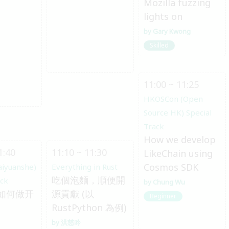
Mozilla fuzzing
lights on
Gary Kwong
Skilled
11:00 ~ 11:25
HKOSCon (Open
Source HK) Special
Track
How we develop
1:40
11:10 ~ 11:30
LikeChain using
Cosmos SDK
aiyuanshe)
Everything in Rust
吃個泡麵，順便開
ack
Chung Wu
如何做开
源貢獻 (以
Beginner
RustPython 為例)
洪慈吟