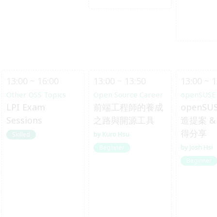
13:00 ~ 16:00
13:00 ~ 13:50
13:00 ~ 1
Other OSS Topics
Open Source Career
openSUSE
LPI Exam
前端工程師的養成
openSU
Sessions
之路與開源工具
造提案 & 
得分享
Kuro Hsu
Skilled
Josh Hsi
Beginner
Beginner