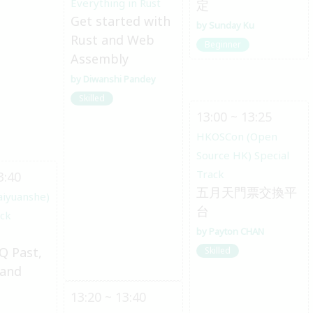
Everything in Rust
定
Get started with
Sunday Ku
Rust and Web
Beginner
Assembly
Diwanshi Pandey
Skilled
13:00 ~ 13:25
HKOSCon (Open
Source HK) Special
Track
3:40
五月天門票交換平
aiyuanshe)
台
ack
Payton CHAN
Q Past,
Skilled
 and
13:20 ~ 13:40