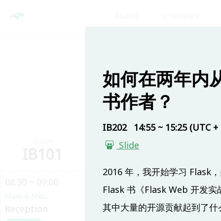
About
Schedules
Day 1
如何在两年内
书作者？
IB202
14:55 ~ 15:25 (UTC + 
Room
Room
Ro
Slide
IB101
IB201
IB
2016 年，我开始学习 Fl
08:30 ~ 09:00
Flask 书《Flask W
Main & Misc.
其中大量的开源贡献起到了什
Reception