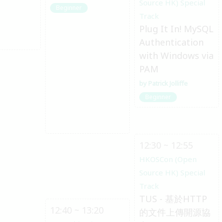
Source HK) Special
Beginner
Track
Plug It In! MySQL
Authentication
with Windows via
PAM
Patrick Jolliffe
Beginner
12:30 ~ 12:55
HKOSCon (Open
Source HK) Special
Track
TUS - 基於HTTP
12:40 ~ 13:20
的文件上傳開源協