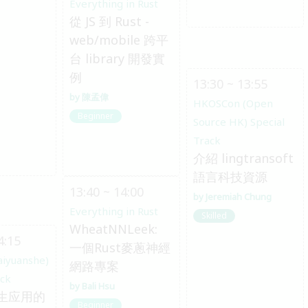
Everything in Rust
從 JS 到 Rust -
web/mobile 跨平
台 library 開發實
例
13:30 ~ 13:55
陳孟偉
HKOSCon (Open
Beginner
Source HK) Special
Track
介紹 lingtransoft
語言科技資源
13:40 ~ 14:00
Jeremiah Chung
Everything in Rust
Skilled
WheatNNLeek:
4:15
一個Rust麥蔥神經
aiyuanshe)
網路專案
ack
Bali Hsu
生应用的
Beginner