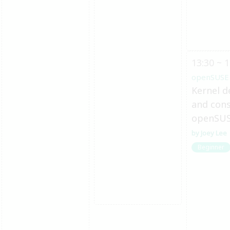
13:30 ~ 1
openSUSE
Kernel d
and cons
openSU
Joey Lee
Beginner