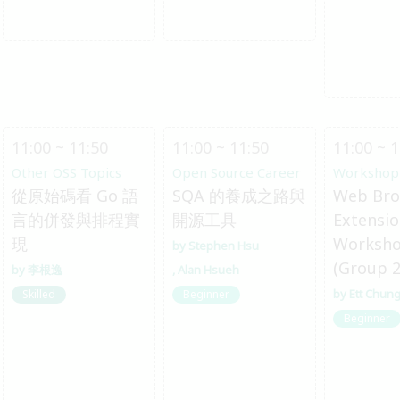
11:00 ~ 11:50
11:00 ~ 11:50
11:00 ~ 1
Other OSS Topics
Open Source Career
Workshop
從原始碼看 Go 語
SQA 的養成之路與
Web Bro
言的併發與排程實
開源工具
Extensi
現
Worksh
Stephen Hsu
(Group 2
李根逸
Alan Hsueh
Ett Chun
Skilled
Beginner
Beginner