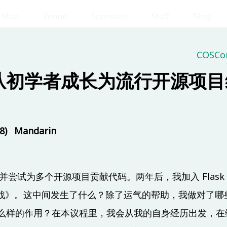
Map
Venue
Sponsors
Staff
Blog
COSCon
 (8/17)
Day 2 
从初学者成长为流行开源项目
8)
Mandarin
om
Room
Room
202
IB301
IB302
ask，并尝试为多个开源项目贡献代码。两年后，我加入 Fla
eb 开发实战》。这中间发生了什么？除了运气的帮助，我做对
么样的作用？在本议程里，我会从我的自身经历出发，在