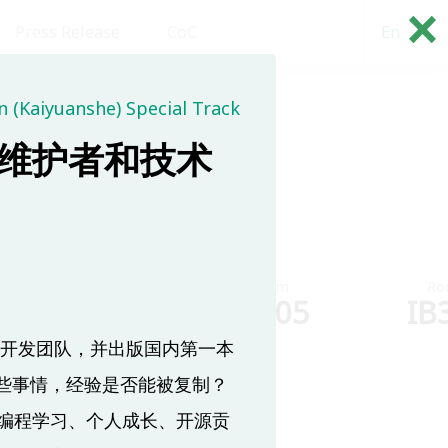
×
Press Release
CoC
En
繁
 (Kaiyuanshe) Special Track
(8/18)
维护者和技术
Room
Room
Ro
IB304
IB305
IB
sk 开发团队，并出版国内第一本
了哪些事情，经验是否能被复制？
编程学习、个人成长、开源贡