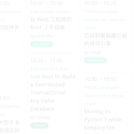
0:30
10:00 ~ 10:20
10:00 ~ 10:25
aiyuanshe)
Everything in Rust
HKOSCon (Open
給 Web 工程師的
ack
Source HK) Special
与软件开
Rust 上手指南
Track
追蹤動畫截圖出處
Andy Shu
的搜尋引擎
Beginner
soruly
10:20 ~ 11:00
Beginner
Everything in Rust
Use Rust to Build
10:30 ~ 10:55
a Distributed
HKOSCon (Open
Transactional
Source HK) Special
1:05
Key-Value
Track
aiyuanshe)
Database
Moving to
ack
LiuTang
Python 3 while
大型企业
Skilled
keeping the
源现状和