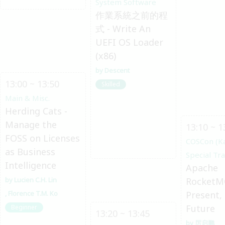
System Software
作業系統之前的程
式 - Write An
UEFI OS Loader
(x86)
Descent
13:00 ~ 13:50
Skilled
Main & Misc.
Herding Cats -
Manage the
13:10 ~ 1
FOSS on Licenses
COSCon (K
as Business
Special Tr
Intelligence
Apache
Lucien C.H. Lin
RocketM
Florence T.M. Ko
Present,
Future
Beginner
13:20 ~ 13:45
厉启鹏