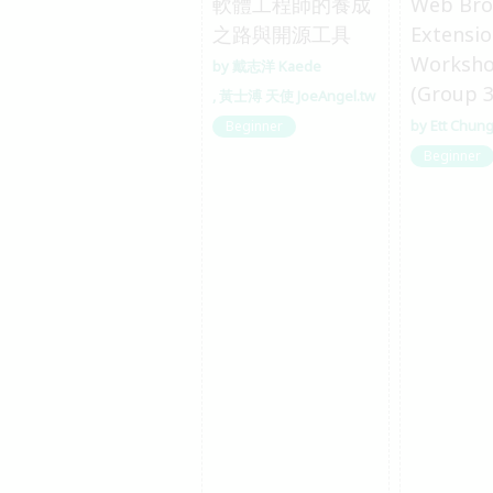
軟體工程師的養成
Web Bro
之路與開源工具
Extensi
Worksh
戴志洋 Kaede
(Group 3
黃士溥 天使 JoeAngel.tw
Ett Chun
Beginner
Beginner