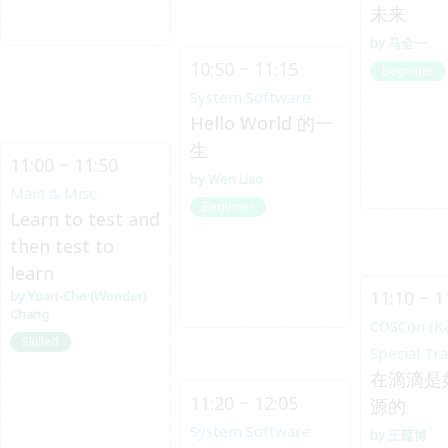
未来
马全一
10:50 ~ 11:15
Beginner
System Software
Hello World 的一
生
11:00 ~ 11:50
Wen Liao
Main & Misc.
Beginner
Learn to test and
then test to
learn
11:10 ~ 1
Yuan-Che (Wonder)
Chang
COSCon (K
Skilled
Special Tr
在滴滴是
11:20 ~ 12:05
源的
System Software
王蕴博