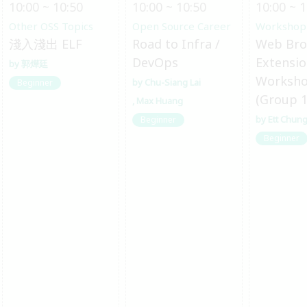
10:00 ~ 10:50
10:00 ~ 10:50
10:00 ~ 1
Other OSS Topics
Open Source Career
Workshop
淺入淺出 ELF
Road to Infra /
Web Bro
DevOps
Extensi
郭燁廷
Worksh
Chu-Siang Lai
Beginner
(Group 1
Max Huang
Ett Chun
Beginner
Beginner